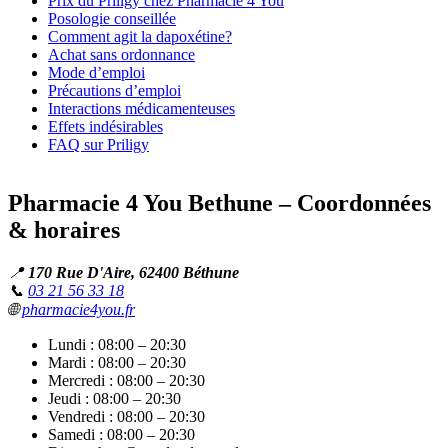
Prix du Priligy chez Pharmacie 4 You
Posologie conseillée
Comment agit la dapoxétine?
Achat sans ordonnance
Mode d’emploi
Précautions d’emploi
Interactions médicamenteuses
Effets indésirables
FAQ sur Priligy
Pharmacie 4 You Bethune – Coordonnées
& horaires
📍
170 Rue D'Aire, 62400 Béthune
📞
03 21 56 33 18
🌐
pharmacie4you.fr
Lundi : 08:00 – 20:30
Mardi : 08:00 – 20:30
Mercredi : 08:00 – 20:30
Jeudi : 08:00 – 20:30
Vendredi : 08:00 – 20:30
Samedi : 08:00 – 20:30