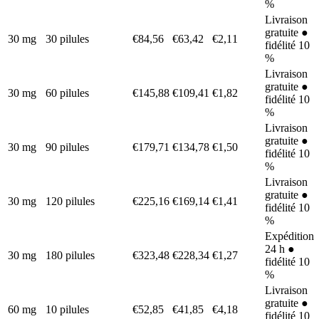
%
Livraison
gratuite ●
30 mg
30 pilules
€84,56
€63,42
€2,11
fidélité 10
%
Livraison
gratuite ●
30 mg
60 pilules
€145,88
€109,41
€1,82
fidélité 10
%
Livraison
gratuite ●
30 mg
90 pilules
€179,71
€134,78
€1,50
fidélité 10
%
Livraison
gratuite ●
30 mg
120 pilules
€225,16
€169,14
€1,41
fidélité 10
%
Expédition
24 h ●
30 mg
180 pilules
€323,48
€228,34
€1,27
fidélité 10
%
Livraison
gratuite ●
60 mg
10 pilules
€52,85
€41,85
€4,18
fidélité 10