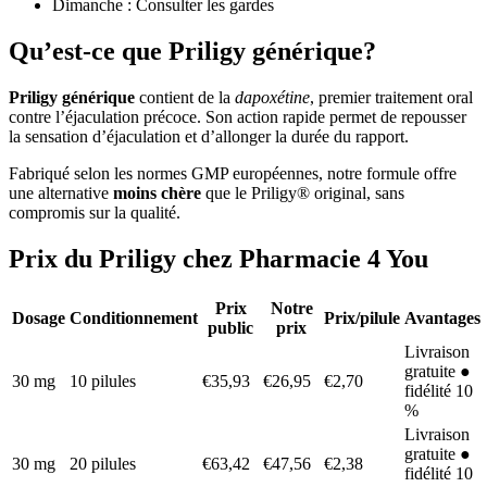
Dimanche : Consulter les gardes
Qu’est-ce que Priligy générique?
Priligy générique
contient de la
dapoxétine
, premier traitement oral
contre l’éjaculation précoce. Son action rapide permet de repousser
la sensation d’éjaculation et d’allonger la durée du rapport.
Fabriqué selon les normes GMP européennes, notre formule offre
une alternative
moins chère
que le Priligy® original, sans
compromis sur la qualité.
Prix du Priligy chez Pharmacie 4 You
Prix
Notre
Dosage
Conditionnement
Prix/pilule
Avantages
public
prix
Livraison
gratuite ●
30 mg
10 pilules
€35,93
€26,95
€2,70
fidélité 10
%
Livraison
gratuite ●
30 mg
20 pilules
€63,42
€47,56
€2,38
fidélité 10