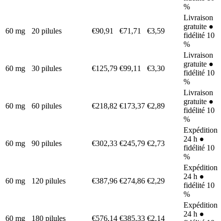
%
Livraison
gratuite ●
60 mg
20 pilules
€90,91
€71,71
€3,59
fidélité 10
%
Livraison
gratuite ●
60 mg
30 pilules
€125,79
€99,11
€3,30
fidélité 10
%
Livraison
gratuite ●
60 mg
60 pilules
€218,82
€173,37
€2,89
fidélité 10
%
Expédition
24 h ●
60 mg
90 pilules
€302,33
€245,79
€2,73
fidélité 10
%
Expédition
24 h ●
60 mg
120 pilules
€387,96
€274,86
€2,29
fidélité 10
%
Expédition
24 h ●
60 mg
180 pilules
€576,14
€385,33
€2,14