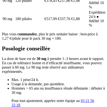
90 mg
120 pilules
€378,45
€237,86
€1,98
fidélité 10
%
Expédition
24 h ●
90 mg
180 pilules
€517,99
€337,76
€1,88
fidélité 10
%
Plus vous
commandez
, plus le prix unitaire baisse : best-price à
1,27 €/pilule pour le pack 30 mg × 180.
Posologie conseillée
La dose de base est de
30 mg
à prendre 1–3 heures avant le rapport.
En cas de tolérance bonne et d’efficacité insuffisante, vous pouvez
passer à 60 mg. Le 90 mg reste réservé aux utilisateurs
expérimentés.
Max. 1 prise/24 h.
Usage à la demande, pas quotidien.
Hommes > 65 ans ou insuffisance rénale débutante : débuter à
30 mg.
Pour tout ajustement, appelez notre équipe au
03 21 56
33 18
.