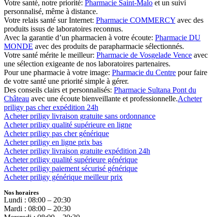
Votre santé, notre priorité:
Pharmacie Saint-Malo
et un suivi
personnalisé, même à distance.
Votre relais santé sur Internet:
Pharmacie COMMERCY
avec des
produits issus de laboratoires reconnus.
Avec la garantie d’un pharmacien à votre écoute:
Pharmacie DU
MONDE
avec des produits de parapharmacie sélectionnés.
Votre santé mérite le meilleur:
Pharmacie de Vosgelade Vence
avec
une sélection exigeante de nos laboratoires partenaires.
Pour une pharmacie à votre image:
Pharmacie du Centre
pour faire
de votre santé une priorité simple à gérer.
Des conseils clairs et personnalisés:
Pharmacie Sultana Pont du
Château
avec une écoute bienveillante et professionnelle.
Acheter
priligy pas cher expédition 24h
Acheter priligy livraison gratuite sans ordonnance
Acheter priligy qualité supérieure en ligne
Acheter priligy pas cher générique
Acheter priligy en ligne prix bas
Acheter priligy livraison gratuite expédition 24h
Acheter priligy qualité supérieure générique
Acheter priligy paiement sécurisé générique
Acheter priligy générique meilleur prix
Nos horaires
Lundi : 08:00 – 20:30
Mardi : 08:00 – 20:30