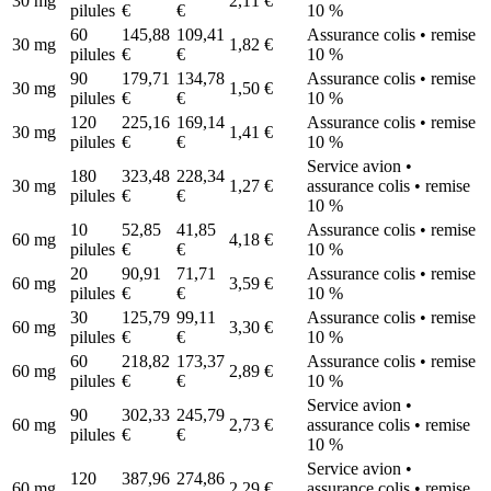
30 mg
2,11 €
pilules
€
€
10 %
60
145,88
109,41
Assurance colis • remise
30 mg
1,82 €
pilules
€
€
10 %
90
179,71
134,78
Assurance colis • remise
30 mg
1,50 €
pilules
€
€
10 %
120
225,16
169,14
Assurance colis • remise
30 mg
1,41 €
pilules
€
€
10 %
Service avion •
180
323,48
228,34
30 mg
1,27 €
assurance colis • remise
pilules
€
€
10 %
10
52,85
41,85
Assurance colis • remise
60 mg
4,18 €
pilules
€
€
10 %
20
90,91
71,71
Assurance colis • remise
60 mg
3,59 €
pilules
€
€
10 %
30
125,79
99,11
Assurance colis • remise
60 mg
3,30 €
pilules
€
€
10 %
60
218,82
173,37
Assurance colis • remise
60 mg
2,89 €
pilules
€
€
10 %
Service avion •
90
302,33
245,79
60 mg
2,73 €
assurance colis • remise
pilules
€
€
10 %
Service avion •
120
387,96
274,86
60 mg
2,29 €
assurance colis • remise