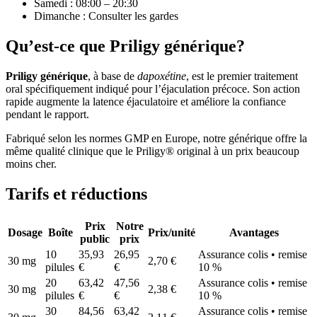
Samedi : 08:00 – 20:30
Dimanche : Consulter les gardes
Qu’est-ce que Priligy générique?
Priligy générique
, à base de
dapoxétine
, est le premier traitement
oral spécifiquement indiqué pour l’éjaculation précoce. Son action
rapide augmente la latence éjaculatoire et améliore la confiance
pendant le rapport.
Fabriqué selon les normes GMP en Europe, notre générique offre la
même qualité clinique que le Priligy® original à un prix beaucoup
moins cher.
Tarifs et réductions
Prix
Notre
Dosage
Boîte
Prix/unité
Avantages
public
prix
10
35,93
26,95
Assurance colis • remise
30 mg
2,70 €
pilules
€
€
10 %
20
63,42
47,56
Assurance colis • remise
30 mg
2,38 €
pilules
€
€
10 %
30
84,56
63,42
Assurance colis • remise