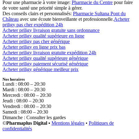
Pour une pharmacie à votre image:
Pharmacie du Centre
pour faire
de votre santé une priorité simple à gérer.
Des conseils clairs et personnalisés:
Pharmacie Sultana Pont du
Château
avec une écoute bienveillante et professionnelle.
Acheter
priligy pas cher expédition 24h
Acheter priligy livraison gratuite sans ordonnance
Acheter priligy qualité supérieure en ligne
Acheter priligy pas cher générique
Acheter priligy en ligne prix bas
Acheter priligy livraison gratuite expédition 24h
Acheter priligy qualité supérieure générique
Acheter priligy paiement sécurisé générique
Acheter priligy générique meilleur prix
Nos horaires
Lundi : 08:00 – 20:30
Mardi : 08:00 – 20:30
Mercredi : 08:00 – 20:30
Jeudi : 08:00 – 20:30
Vendredi : 08:00 – 20:30
Samedi : 08:00 – 20:30
Dimanche : Consulter les gardes
©
Pharmaplus Digital •
Mentions légales
•
Politiques de
confidentialités