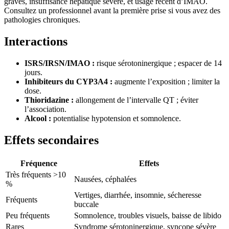
graves, insuffisance hépatique sévère, et usage récent d’IMAO.
Consultez un professionnel avant la première prise si vous avez des
pathologies chroniques.
Interactions
ISRS/IRSN/IMAO :
risque sérotoninergique ; espacer de 14
jours.
Inhibiteurs du CYP3A4 :
augmente l’exposition ; limiter la
dose.
Thioridazine :
allongement de l’intervalle QT ; éviter
l’association.
Alcool :
potentialise hypotension et somnolence.
Effets secondaires
Fréquence
Effets
Très fréquents >10
Nausées, céphalées
%
Vertiges, diarrhée, insomnie, sécheresse
Fréquents
buccale
Peu fréquents
Somnolence, troubles visuels, baisse de libido
Rares
Syndrome sérotoninergique, syncope sévère