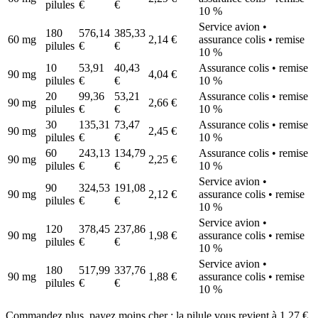
pilules
€
€
10 %
Service avion •
180
576,14
385,33
60 mg
2,14 €
assurance colis • remise
pilules
€
€
10 %
10
53,91
40,43
Assurance colis • remise
90 mg
4,04 €
pilules
€
€
10 %
20
99,36
53,21
Assurance colis • remise
90 mg
2,66 €
pilules
€
€
10 %
30
135,31
73,47
Assurance colis • remise
90 mg
2,45 €
pilules
€
€
10 %
60
243,13
134,79
Assurance colis • remise
90 mg
2,25 €
pilules
€
€
10 %
Service avion •
90
324,53
191,08
90 mg
2,12 €
assurance colis • remise
pilules
€
€
10 %
Service avion •
120
378,45
237,86
90 mg
1,98 €
assurance colis • remise
pilules
€
€
10 %
Service avion •
180
517,99
337,76
90 mg
1,88 €
assurance colis • remise
pilules
€
€
10 %
Commandez plus, payez moins cher : la pilule vous revient à 1,27 €