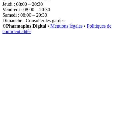
Jeudi : 08:00 – 20:30
Vendredi : 08:00 – 20:30
Samedi : 08:00 – 20:30
Dimanche : Consulter les gardes
©
Pharmaplus Digital •
Mentions légales
•
Politiques de
confidentialités