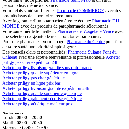
Votre santé, notre priorité:
Pharmacie Saint-Malo
et un suivi
personnalisé, même à distance.
Votre relais santé sur Internet:
Pharmacie COMMERCY
avec des
produits issus de laboratoires reconnus.
Avec la garantie d’un pharmacien à votre écoute:
Pharmacie DU
MONDE
avec des produits de parapharmacie sélectionnés.
Votre santé mérite le meilleur:
Pharmacie de Vosgelade Vence
avec
une sélection exigeante de nos laboratoires partenaires.
Pour une pharmacie à votre image:
Pharmacie du Centre
pour faire
de votre santé une priorité simple à gérer.
Des conseils clairs et personnalisés:
Pharmacie Sultana Pont du
Château
avec une écoute bienveillante et professionnelle.
Acheter
priligy pas cher expédition 24h
Acheter priligy livraison gratuite sans ordonnance
Acheter priligy qualité supérieure en ligne
Acheter priligy pas cher générique
Acheter priligy en ligne prix bas
Acheter priligy livraison gratuite expédition 24h
Acheter priligy qualité supérieure générique
Acheter priligy paiement sécurisé générique
Acheter priligy générique meilleur prix
Nos horaires
Lundi : 08:00 – 20:30
Mardi : 08:00 – 20:30
Mercredi : 08:00 – 20:30