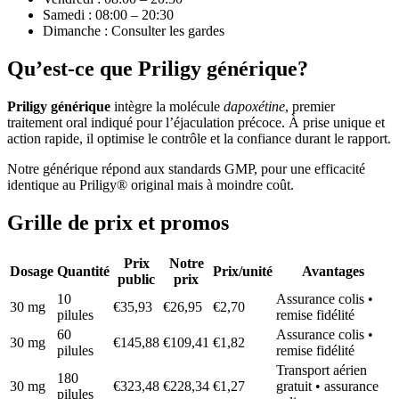
Samedi : 08:00 – 20:30
Dimanche : Consulter les gardes
Qu’est-ce que Priligy générique?
Priligy générique
intègre la molécule
dapoxétine
, premier
traitement oral indiqué pour l’éjaculation précoce. À prise unique et
action rapide, il optimise le contrôle et la confiance durant le rapport.
Notre générique répond aux standards GMP, pour une efficacité
identique au Priligy® original mais à moindre coût.
Grille de prix et promos
Prix
Notre
Dosage
Quantité
Prix/unité
Avantages
public
prix
10
Assurance colis •
30 mg
€35,93
€26,95
€2,70
pilules
remise fidélité
60
Assurance colis •
30 mg
€145,88
€109,41
€1,82
pilules
remise fidélité
Transport aérien
180
30 mg
€323,48
€228,34
€1,27
gratuit • assurance
pilules