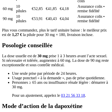
colis
10
Assurance colis •
60 mg
€52,85
€41,85
€4,18
pilules
remise fidélité
10
Assurance colis •
90 mg
€53,91
€40,43
€4,04
pilules
remise fidélité
Plus vous commandez, plus le tarif unitaire baisse : le meilleur prix
est de
1,27 €
la pilule pour 30 mg × 180, livraison incluse.
Posologie conseillée
La dose usuelle est de
30 mg
prise 1 à 3 heures avant l’acte sexuel.
Si nécessaire et tolérée, augmentez à 60 mg. La dose de 90 mg reste
exception­nelle et sous contrôle médical.
Une seule prise par période de 24 heures.
Usage ponctuel « à la demande », pas de prise quotidienne.
Personnes ≥ 65 ans ou insuffisance rénale légère : démarrer à
30 mg.
Pour un ajustement, appelez le
03 21 56 33 18
.
Mode d’action de la dapoxétine