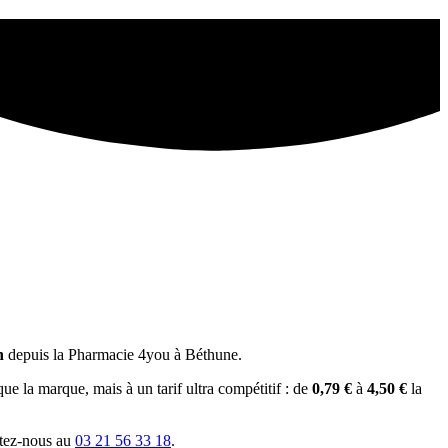
h
depuis la Pharmacie 4you à Béthune.
e la marque, mais à un tarif ultra compétitif : de
0,79 €
à
4,50 €
la
ctez-nous au
03 21 56 33 18
.