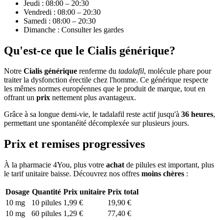
Jeudi : 08:00 – 20:30
Vendredi : 08:00 – 20:30
Samedi : 08:00 – 20:30
Dimanche : Consulter les gardes
Qu'est-ce que le Cialis générique?
Notre
Cialis générique
renferme du
tadalafil
, molécule phare pour
traiter la dysfonction érectile chez l'homme. Ce générique respecte
les mêmes normes européennes que le produit de marque, tout en
offrant un
prix
nettement plus avantageux.
Grâce à sa longue demi-vie, le tadalafil reste actif jusqu'à
36 heures
,
permettant une spontanéité décomplexée sur plusieurs jours.
Prix et remises progressives
À la pharmacie 4You, plus votre
achat
de pilules est important, plus
le tarif unitaire baisse. Découvrez nos offres
moins chères
:
Dosage
Quantité
Prix unitaire
Prix total
10 mg
10 pilules
1,99 €
19,90 €
10 mg
60 pilules
1,29 €
77,40 €