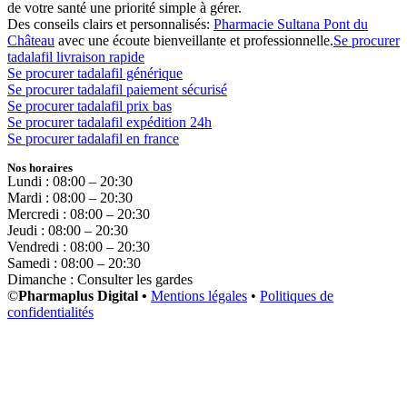
de votre santé une priorité simple à gérer.
Des conseils clairs et personnalisés:
Pharmacie Sultana Pont du
Château
avec une écoute bienveillante et professionnelle.
Se procurer
tadalafil livraison rapide
Se procurer tadalafil générique
Se procurer tadalafil paiement sécurisé
Se procurer tadalafil prix bas
Se procurer tadalafil expédition 24h
Se procurer tadalafil en france
Nos horaires
Lundi : 08:00 – 20:30
Mardi : 08:00 – 20:30
Mercredi : 08:00 – 20:30
Jeudi : 08:00 – 20:30
Vendredi : 08:00 – 20:30
Samedi : 08:00 – 20:30
Dimanche : Consulter les gardes
©
Pharmaplus Digital •
Mentions légales
•
Politiques de
confidentialités