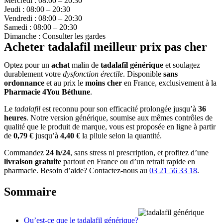
Mercredi : 08:00 – 20:30
Jeudi : 08:00 – 20:30
Vendredi : 08:00 – 20:30
Samedi : 08:00 – 20:30
Dimanche : Consulter les gardes
Acheter tadalafil meilleur prix pas cher
Optez pour un
achat
malin de
tadalafil générique
et soulagez
durablement votre
dysfonction érectile
. Disponible
sans
ordonnance
et au prix le
moins cher
en France, exclusivement à la
Pharmacie 4You Béthune
.
Le
tadalafil
est reconnu pour son efficacité prolongée jusqu’à
36
heures
. Notre version générique, soumise aux mêmes contrôles de
qualité que le produit de marque, vous est proposée en ligne à partir
de
0,79 €
jusqu’à
4,40 €
la pilule selon la quantité.
Commandez
24 h/24
, sans stress ni prescription, et profitez d’une
livraison gratuite
partout en France ou d’un retrait rapide en
pharmacie. Besoin d’aide? Contactez-nous au
03 21 56 33 18
.
Sommaire
Qu’est-ce que le tadalafil générique?