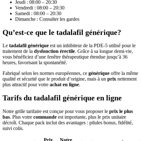
Jeudi : 08:00 – 20:30
Vendredi : 08:00 – 20:30
Samedi : 08:00 – 20:30
Dimanche : Consulter les gardes
Qu’est-ce que le tadalafil générique?
Le
tadalafil générique
est un inhibiteur de la PDE-5 utilisé pour le
traitement de la
dysfonction érectile
. Grâce à sa longue demi-vie,
vous bénéficiez d’une fenêtre thérapeutique étendue jusqu’à 36
heures, favorisant la spontanéité.
Fabriqué selon les normes européennes, ce
générique
offre la même
qualité et sécurité que le produit d’origine, mais à un
prix
nettement
plus attractif pour votre
achat en ligne
.
Tarifs du tadalafil générique en ligne
Notre grille tarifaire est conçue pour vous proposer le
prix le plus
bas
. Plus votre
commande
est importante, plus le prix unitaire
décroît. Chaque pack inclut des avantages : pilules bonus, fidélité,
suivi colis.
Prix
Notre