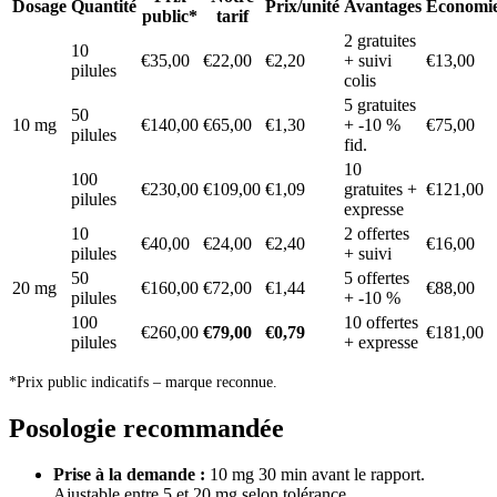
Dosage
Quantité
Prix/unité
Avantages
Économi
public*
tarif
2 gratuites
10
€35,00
€22,00
€2,20
+ suivi
€13,00
pilules
colis
5 gratuites
50
10 mg
€140,00
€65,00
€1,30
+ -10 %
€75,00
pilules
fid.
10
100
€230,00
€109,00
€1,09
gratuites +
€121,00
pilules
expresse
10
2 offertes
€40,00
€24,00
€2,40
€16,00
pilules
+ suivi
50
5 offertes
20 mg
€160,00
€72,00
€1,44
€88,00
pilules
+ -10 %
100
10 offertes
€260,00
€79,00
€0,79
€181,00
pilules
+ expresse
*Prix public indicatifs – marque reconnue.
Posologie recommandée
Prise à la demande :
10 mg 30 min avant le rapport.
Ajustable entre 5 et 20 mg selon tolérance.