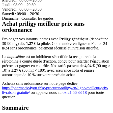
Mercredi : 08:00 – 20:30
Jeudi : 08:00 – 20:30
Vendredi : 08:00 – 20:30
Samedi : 08:00 – 20:30
Dimanche : Consulter les gardes
Achat priligy meilleur prix sans
ordonnance
Prolongez vos instants intimes avec
Priligy générique
(dapoxétine
30-90 mg) dès
1,27 €
la pilule. Commandez en ligne en France 24
h/24 sans ordonnance, paiement sécurisé et livraison discrète.
La
dapoxétine
est un inhibiteur sélectif de la recapture de la
sérotonine à courte durée d’action, conçu pour retarder l’éjaculation
précoce et gagner en contrôle. Nos tarifs passent de
4,04 €
(90 mg ×
10) à
1,27 €
(30 mg × 180), avec assurance colis et remise
automatique de 10 % sur votre prochain achat.
Achetez sans ordonnance sur notre page dédiée :
https://pharmacie4you.fr/se-procurer-priligy-en-ligne-meilleur-prix-
livraison-gratuite/
ou appelez-nous au
03 21 56 33 18
pour toute
question.
Sommaire