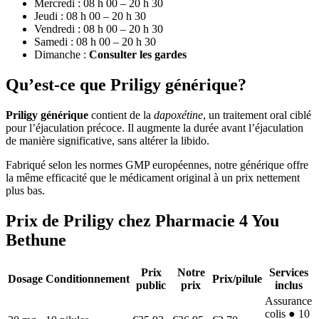
Mercredi : 08 h 00 – 20 h 30
Jeudi : 08 h 00 – 20 h 30
Vendredi : 08 h 00 – 20 h 30
Samedi : 08 h 00 – 20 h 30
Dimanche :
Consulter les gardes
Qu’est-ce que Priligy générique?
Priligy générique
contient de la
dapoxétine
, un traitement oral ciblé
pour l’éjaculation précoce. Il augmente la durée avant l’éjaculation
de manière significative, sans altérer la libido.
Fabriqué selon les normes GMP européennes, notre générique offre
la même efficacité que le médicament original à un prix nettement
plus bas.
Prix de Priligy chez Pharmacie 4 You
Bethune
Prix
Notre
Services
Dosage
Conditionnement
Prix/pilule
public
prix
inclus
Assurance
colis ● 10