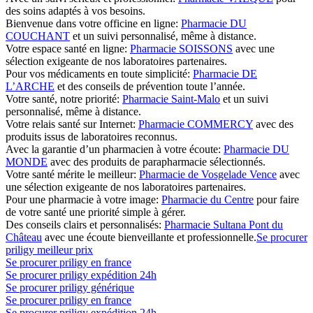
des soins adaptés à vos besoins.
Bienvenue dans votre officine en ligne:
Pharmacie DU
COUCHANT
et un suivi personnalisé, même à distance.
Votre espace santé en ligne:
Pharmacie SOISSONS
avec une
sélection exigeante de nos laboratoires partenaires.
Pour vos médicaments en toute simplicité:
Pharmacie DE
L’ARCHE
et des conseils de prévention toute l’année.
Votre santé, notre priorité:
Pharmacie Saint-Malo
et un suivi
personnalisé, même à distance.
Votre relais santé sur Internet:
Pharmacie COMMERCY
avec des
produits issus de laboratoires reconnus.
Avec la garantie d’un pharmacien à votre écoute:
Pharmacie DU
MONDE
avec des produits de parapharmacie sélectionnés.
Votre santé mérite le meilleur:
Pharmacie de Vosgelade Vence
avec
une sélection exigeante de nos laboratoires partenaires.
Pour une pharmacie à votre image:
Pharmacie du Centre
pour faire
de votre santé une priorité simple à gérer.
Des conseils clairs et personnalisés:
Pharmacie Sultana Pont du
Château
avec une écoute bienveillante et professionnelle.
Se procurer
priligy meilleur prix
Se procurer priligy en france
Se procurer priligy expédition 24h
Se procurer priligy générique
Se procurer priligy en france
Se procurer priligy expédition 24h