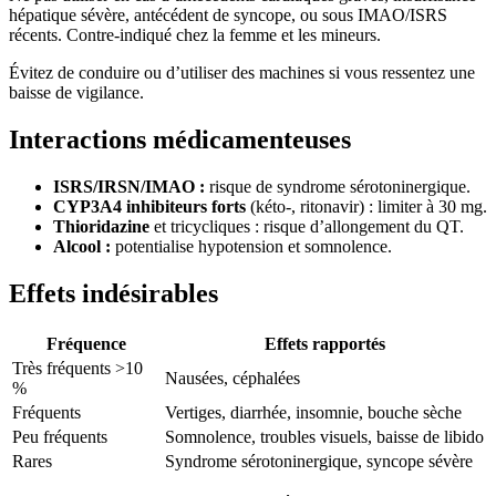
hépatique sévère, antécédent de syncope, ou sous IMAO/ISRS
récents. Contre-indiqué chez la femme et les mineurs.
Évitez de conduire ou d’utiliser des machines si vous ressentez une
baisse de vigilance.
Interactions médicamenteuses
ISRS/IRSN/IMAO :
risque de syndrome sérotoninergique.
CYP3A4 inhibiteurs forts
(kéto-, ritonavir) : limiter à 30 mg.
Thioridazine
et tricycliques : risque d’allongement du QT.
Alcool :
potentialise hypotension et somnolence.
Effets indésirables
Fréquence
Effets rapportés
Très fréquents >10
Nausées, céphalées
%
Fréquents
Vertiges, diarrhée, insomnie, bouche sèche
Peu fréquents
Somnolence, troubles visuels, baisse de libido
Rares
Syndrome sérotoninergique, syncope sévère