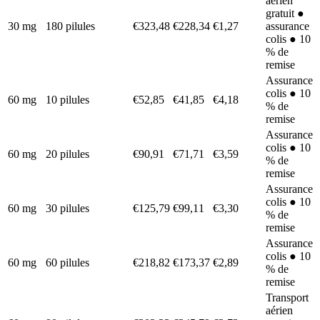
aérien
gratuit ●
30 mg
180 pilules
€323,48
€228,34
€1,27
assurance
colis ● 10
% de
remise
Assurance
colis ● 10
60 mg
10 pilules
€52,85
€41,85
€4,18
% de
remise
Assurance
colis ● 10
60 mg
20 pilules
€90,91
€71,71
€3,59
% de
remise
Assurance
colis ● 10
60 mg
30 pilules
€125,79
€99,11
€3,30
% de
remise
Assurance
colis ● 10
60 mg
60 pilules
€218,82
€173,37
€2,89
% de
remise
Transport
aérien