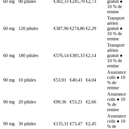
60 mg
90 pilules
€302,33
€245,79
€2,73
gratuit ●
10 % de
remise
Transport
aérien
60 mg
120 pilules
€387,96
€274,86
€2,29
gratuit ●
10 % de
remise
Transport
aérien
60 mg
180 pilules
€576,14
€385,33
€2,14
gratuit ●
10 % de
remise
Assurance
colis ● 10
90 mg
10 pilules
€53,91
€40,43
€4,04
% de
remise
Assurance
colis ● 10
90 mg
20 pilules
€99,36
€53,21
€2,66
% de
remise
Assurance
colis ● 10
90 mg
30 pilules
€135,31
€73,47
€2,45
% de