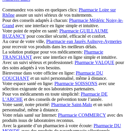
Commandez vos soins en quelques clics:
Pharmacie Loire sur
Rhône
assure un suivi sérieux de vos traitements.
Pour des conseils adaptés à chacun:
Pharmacie Médéric Noisy-le-
Grand
avec une interface en ligne simple et intuitive.
Votre point de repère en santé:
Pharmacie GUILLAUME
BUZANCY
pour concilier sécurité, efficacité et confort.
Au cœur de votre ville,
Pharmacie ean Jaurès Aulnoye-Aymeries
pour recevoir vos produits dans les meilleurs délais.
La solution pratique pour vos médicaments:
Pharmacie
TRANCHANT
avec une interface en ligne simple et intuitive.
Avec un suivi sérieux et professionnel:
Pharmacie VALQUE
pour
des soins adaptés à vos besoins.
Bienvenue dans votre officine en ligne:
Pharmacie DU
COUCHANT
et un suivi personnalisé, même à distance.
Votre espace santé en ligne:
Pharmacie SOISSONS
avec une
sélection exigeante de nos laboratoires partenaires.
Pour vos médicaments en toute simplicité:
Pharmacie DE
L’ARCHE
et des conseils de prévention toute l’année.
Votre santé, notre priorité:
Pharmacie Saint-Malo
et un suivi
personnalisé, même à distance.
Votre relais santé sur Internet:
Pharmacie COMMERCY
avec des
produits issus de laboratoires reconnus.
Avec la garantie d’un pharmacien à votre écoute:
Pharmacie DU
MONDE
avec des produits de parapharmacie sélectionnés.