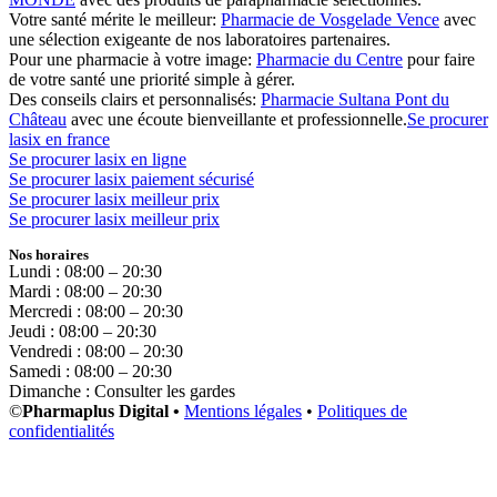
Votre santé mérite le meilleur:
Pharmacie de Vosgelade Vence
avec
une sélection exigeante de nos laboratoires partenaires.
Pour une pharmacie à votre image:
Pharmacie du Centre
pour faire
de votre santé une priorité simple à gérer.
Des conseils clairs et personnalisés:
Pharmacie Sultana Pont du
Château
avec une écoute bienveillante et professionnelle.
Se procurer
lasix en france
Se procurer lasix en ligne
Se procurer lasix paiement sécurisé
Se procurer lasix meilleur prix
Se procurer lasix meilleur prix
Nos horaires
Lundi : 08:00 – 20:30
Mardi : 08:00 – 20:30
Mercredi : 08:00 – 20:30
Jeudi : 08:00 – 20:30
Vendredi : 08:00 – 20:30
Samedi : 08:00 – 20:30
Dimanche : Consulter les gardes
©
Pharmaplus Digital •
Mentions légales
•
Politiques de
confidentialités