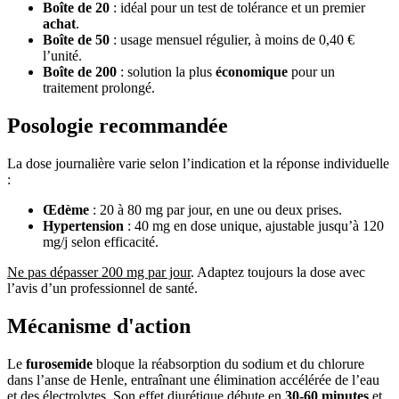
Boîte de 20
: idéal pour un test de tolérance et un premier
achat
.
Boîte de 50
: usage mensuel régulier, à moins de 0,40 €
l’unité.
Boîte de 200
: solution la plus
économique
pour un
traitement prolongé.
Posologie recommandée
La dose journalière varie selon l’indication et la réponse individuelle
:
Œdème
: 20 à 80 mg par jour, en une ou deux prises.
Hypertension
: 40 mg en dose unique, ajustable jusqu’à 120
mg/j selon efficacité.
Ne pas dépasser 200 mg par jour
. Adaptez toujours la dose avec
l’avis d’un professionnel de santé.
Mécanisme d'action
Le
furosemide
bloque la réabsorption du sodium et du chlorure
dans l’anse de Henle, entraînant une élimination accélérée de l’eau
et des électrolytes. Son effet diurétique débute en
30-60 minutes
et