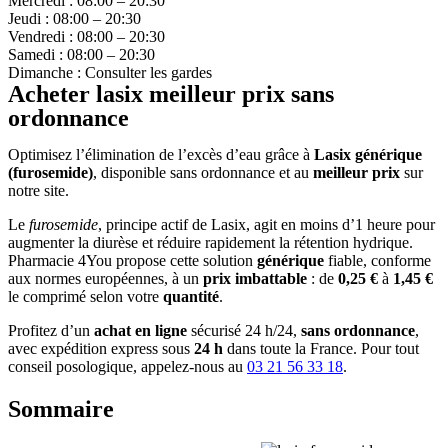
Mercredi : 08:00 – 20:30
Jeudi : 08:00 – 20:30
Vendredi : 08:00 – 20:30
Samedi : 08:00 – 20:30
Dimanche : Consulter les gardes
Acheter lasix meilleur prix sans
ordonnance
Optimisez l’élimination de l’excès d’eau grâce à
Lasix générique
(furosemide)
, disponible sans ordonnance et au
meilleur prix
sur
notre site.
Le
furosemide
, principe actif de Lasix, agit en moins d’1 heure pour
augmenter la diurèse et réduire rapidement la rétention hydrique.
Pharmacie 4You propose cette solution
générique
fiable, conforme
aux normes européennes, à un
prix imbattable
: de
0,25 €
à
1,45 €
le comprimé selon votre
quantité
.
Profitez d’un
achat en ligne
sécurisé 24 h/24,
sans ordonnance
,
avec expédition express sous
24 h
dans toute la France. Pour tout
conseil posologique, appelez-nous au
03 21 56 33 18
.
Sommaire