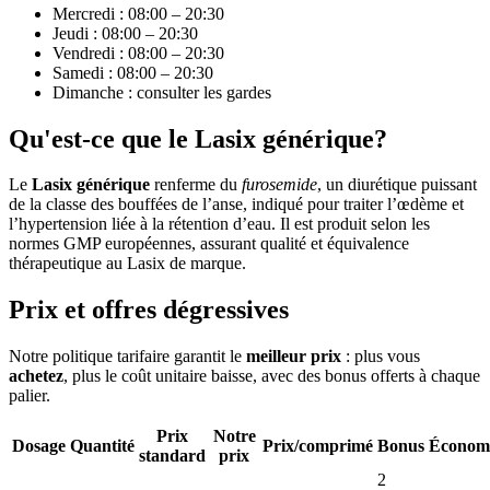
Mercredi : 08:00 – 20:30
Jeudi : 08:00 – 20:30
Vendredi : 08:00 – 20:30
Samedi : 08:00 – 20:30
Dimanche : consulter les gardes
Qu'est-ce que le Lasix générique?
Le
Lasix générique
renferme du
furosemide
, un diurétique puissant
de la classe des bouffées de l’anse, indiqué pour traiter l’œdème et
l’hypertension liée à la rétention d’eau. Il est produit selon les
normes GMP européennes, assurant qualité et équivalence
thérapeutique au Lasix de marque.
Prix et offres dégressives
Notre politique tarifaire garantit le
meilleur prix
: plus vous
achetez
, plus le coût unitaire baisse, avec des bonus offerts à chaque
palier.
Prix
Notre
Dosage
Quantité
Prix/comprimé
Bonus
Économ
standard
prix
2