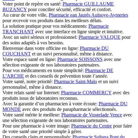
Votre point de repère en santé:
Pharmacie GUILLAUME
BUZANCY
pour concilier sécurité, efficacité et confort.
Au cœur de votre ville,
Pharmacie ean Jaurès Aulnoye-Aymeries
pour recevoir vos produits dans les meilleurs délais.
La solution pratique pour vos médicaments:
Pharmacie
TRANCHANT
avec une interface en ligne simple et intuitive.
Avec un suivi sérieux et professionnel:
Pharmacie VALQUE
pour
des soins adaptés à vos besoins.
Bienvenue dans votre officine en ligne:
Pharmacie DU
COUCHANT
et un suivi personnalisé, même à distance.
Votre espace santé en ligne:
Pharmacie SOISSONS
avec une
sélection exigeante de nos laboratoires partenaires.
Pour vos médicaments en toute simplicité:
Pharmacie DE
L’ARCHE
et des conseils de prévention toute l’année.
Votre santé, notre priorité:
Pharmacie Saint-Malo
et un suivi
personnalisé, même à distance.
Votre relais santé sur Internet:
Pharmacie COMMERCY
avec des
produits issus de laboratoires reconnus.
Avec la garantie d’un pharmacien à votre écoute:
Pharmacie DU
MONDE
avec des produits de parapharmacie sélectionnés.
Votre santé mérite le meilleur:
Pharmacie de Vosgelade Vence
avec
une sélection exigeante de nos laboratoires partenaires.
Pour une pharmacie à votre image:
Pharmacie du Centre
pour faire
de votre santé une priorité simple à gérer.
Des conseils clairs et personnalisés:
Pharmacie Sultana Pont du