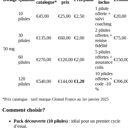
catalogue*
prix
inclus
1 pilule
10
offerte +
€45,00
€25,00
€2,50
€20,00
pilules
suivi
coaching
2 pilules
30
offertes +
€135,00
€60,00
€2,00
€75,00
pilules
remise
fidélité
50 mg
5 pilules
60
offertes +
€270,00
€120,00
€2,00
€150,0
pilules
assurance
colis
10 pilules
120
offertes +
€540,00
€144,00
€1,20
€396,0
pilules
code -10
%
*Prix catalogue : tarif marque Clomid France au 1er janvier 2025.
Comment choisir?
Pack découverte (10 pilules)
: idéal pour un premier cycle
d’essai.