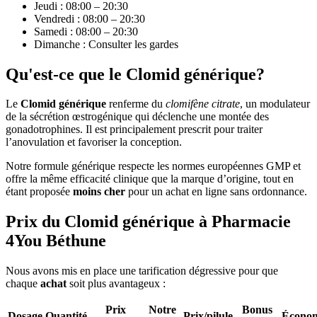
Jeudi : 08:00 – 20:30
Vendredi : 08:00 – 20:30
Samedi : 08:00 – 20:30
Dimanche : Consulter les gardes
Qu'est-ce que le Clomid générique?
Le
Clomid générique
renferme du
clomifène citrate
, un modulateur
de la sécrétion œstrogénique qui déclenche une montée des
gonadotrophines. Il est principalement prescrit pour traiter
l’anovulation et favoriser la conception.
Notre formule générique respecte les normes européennes GMP et
offre la même efficacité clinique que la marque d’origine, tout en
étant proposée
moins cher
pour un achat en ligne sans ordonnance.
Prix du Clomid générique à Pharmacie
4You Béthune
Nous avons mis en place une tarification dégressive pour que
chaque
achat
soit plus avantageux :
Prix
Notre
Bonus
Dosage
Quantité
Prix/pilule
Économ