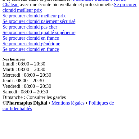
Château
avec une écoute bienveillante et professionnelle.
Se procurer
clomid meilleur prix
Se procurer clomid meilleur prix
Se procurer clomid paiement sécurisé
Se procurer clomid pas cher
Se procurer clomid qualité supérieure
Se procurer clomid en france
Se procurer clomid générique
Se procurer clomid en france
Nos horaires
Lundi : 08:00 – 20:30
Mardi : 08:00 – 20:30
Mercredi : 08:00 – 20:30
Jeudi : 08:00 – 20:30
Vendredi : 08:00 – 20:30
Samedi : 08:00 – 20:30
Dimanche : Consulter les gardes
©
Pharmaplus Digital •
Mentions légales
•
Politiques de
confidentialités