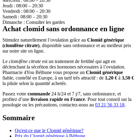
Mercredi : 08:00 – 20:30
Jeudi : 08:00 – 20:30
Vendredi : 08:00 – 20:30
Samedi : 08:00 – 20:30
Dimanche : Consulter les gardes
Achat clomid sans ordonnance en ligne
Stimulez naturellement l’ovulation grâce au
Clomid générique
(clomifène citrate)
, disponible sans ordonnance et au meilleur prix
sur notre site en ligne.
Le
clomifène citrate
est un traitement de fertilité qui agit en
déclenchant la sécrétion des hormones nécessaires à l’ovulation.
Pharmacie 4You Béthune vous propose un
Clomid générique
fiable, contrôlé en Europe, à un tarif très attractif : de
1,20 €
à
3,50 €
la pilule selon la quantité achetée.
Passez votre
commande
24 h/24 et 7 j/7, sans ordonnance, et
profitez d’une
livraison rapide en France
. Pour tout conseil sur la
posologie ou les précautions, contactez-nous au
03 21 56 33 18
.
Sommaire
Qu'est-ce que le Clomid générique?
Prix du Clomid générique à Béthune