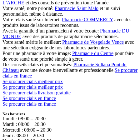
L’ARCHE
et des conseils de prévention toute l’année.
Votre santé, notre priorité:
Pharmacie Saint-Malo
et un suivi
personnalisé, même à distance.
Votre relais santé sur Internet:
Pharmacie COMMERCY
avec des
produits issus de laboratoires reconnus.
Avec la garantie d’un pharmacien à votre écoute:
Pharmacie DU
MONDE
avec des produits de parapharmacie sélectionnés.
Votre santé mérite le meilleur:
Pharmacie de Vosgelade Vence
avec
une sélection exigeante de nos laboratoires partenaires.
Pour une pharmacie à votre image:
Pharmacie du Centre
pour faire
de votre santé une priorité simple à gérer.
Des conseils clairs et personnalisés:
Pharmacie Sultana Pont du
Château
avec une écoute bienveillante et professionnelle.
Se procurer
cialis en france
Se procurer cialis meilleur prix
Se procurer cialis meilleur prix
Se procurer cialis livraison gratuite
Se procurer cialis en france
Se procurer cialis en france
Nos horaires
Lundi : 08:00 – 20:30
Mardi : 08:00 – 20:30
Mercredi : 08:00 – 20:30
Jeudi : 08:00 – 20:30