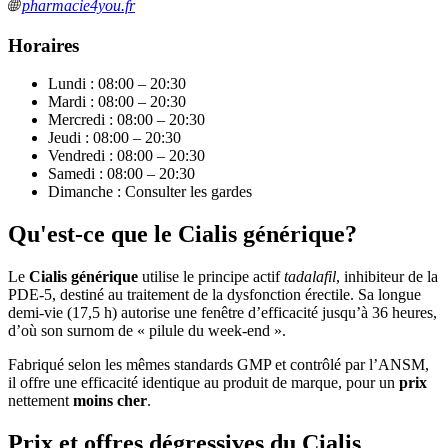
🌐
pharmacie4you.fr
Horaires
Lundi : 08:00 – 20:30
Mardi : 08:00 – 20:30
Mercredi : 08:00 – 20:30
Jeudi : 08:00 – 20:30
Vendredi : 08:00 – 20:30
Samedi : 08:00 – 20:30
Dimanche : Consulter les gardes
Qu'est-ce que le Cialis générique?
Le
Cialis générique
utilise le principe actif
tadalafil
, inhibiteur de la
PDE-5, destiné au traitement de la dysfonction érectile. Sa longue
demi-vie (17,5 h) autorise une fenêtre d’efficacité jusqu’à 36 heures,
d’où son surnom de « pilule du week-end ».
Fabriqué selon les mêmes standards GMP et contrôlé par l’ANSM,
il offre une efficacité identique au produit de marque, pour un
prix
nettement
moins cher
.
Prix et offres dégressives du Cialis