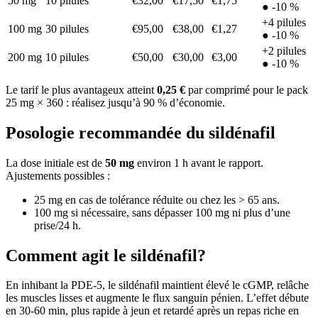
50 mg
10 pilules
€32,00
€17,50
€1,75
● -10 %
+4 pilules
100 mg
30 pilules
€95,00
€38,00
€1,27
● -10 %
+2 pilules
200 mg
10 pilules
€50,00
€30,00
€3,00
● -10 %
Le tarif le plus avantageux atteint
0,25 €
par comprimé pour le pack
25 mg × 360 : réalisez jusqu’à 90 % d’économie.
Posologie recommandée du sildénafil
La dose initiale est de
50 mg
environ 1 h avant le rapport.
Ajustements possibles :
25 mg en cas de tolérance réduite ou chez les > 65 ans.
100 mg si nécessaire, sans dépasser 100 mg ni plus d’une
prise/24 h.
Comment agit le sildénafil?
En inhibant la PDE-5, le sildénafil maintient élevé le cGMP, relâche
les muscles lisses et augmente le flux sanguin pénien. L’effet débute
en 30-60 min, plus rapide à jeun et retardé après un repas riche en