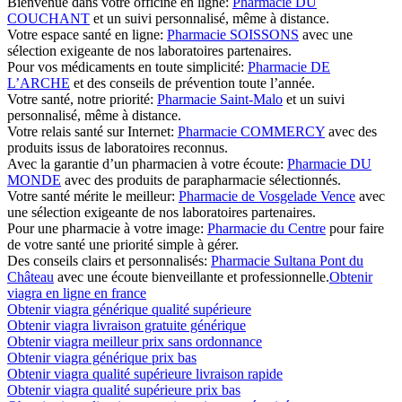
Bienvenue dans votre officine en ligne:
Pharmacie DU
COUCHANT
et un suivi personnalisé, même à distance.
Votre espace santé en ligne:
Pharmacie SOISSONS
avec une
sélection exigeante de nos laboratoires partenaires.
Pour vos médicaments en toute simplicité:
Pharmacie DE
L’ARCHE
et des conseils de prévention toute l’année.
Votre santé, notre priorité:
Pharmacie Saint-Malo
et un suivi
personnalisé, même à distance.
Votre relais santé sur Internet:
Pharmacie COMMERCY
avec des
produits issus de laboratoires reconnus.
Avec la garantie d’un pharmacien à votre écoute:
Pharmacie DU
MONDE
avec des produits de parapharmacie sélectionnés.
Votre santé mérite le meilleur:
Pharmacie de Vosgelade Vence
avec
une sélection exigeante de nos laboratoires partenaires.
Pour une pharmacie à votre image:
Pharmacie du Centre
pour faire
de votre santé une priorité simple à gérer.
Des conseils clairs et personnalisés:
Pharmacie Sultana Pont du
Château
avec une écoute bienveillante et professionnelle.
Obtenir
viagra en ligne en france
Obtenir viagra générique qualité supérieure
Obtenir viagra livraison gratuite générique
Obtenir viagra meilleur prix sans ordonnance
Obtenir viagra générique prix bas
Obtenir viagra qualité supérieure livraison rapide
Obtenir viagra qualité supérieure prix bas