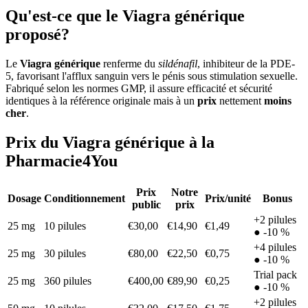
Qu'est-ce que le Viagra générique
proposé?
Le
Viagra générique
renferme du
sildénafil
, inhibiteur de la PDE-
5, favorisant l'afflux sanguin vers le pénis sous stimulation sexuelle.
Fabriqué selon les normes GMP, il assure efficacité et sécurité
identiques à la référence originale mais à un
prix
nettement
moins
cher
.
Prix du Viagra générique à la
Pharmacie4You
Prix
Notre
Dosage
Conditionnement
Prix/unité
Bonus
public
prix
+2 pilules
25 mg
10 pilules
€30,00
€14,90
€1,49
● -10 %
+4 pilules
25 mg
30 pilules
€80,00
€22,50
€0,75
● -10 %
Trial pack
25 mg
360 pilules
€400,00
€89,90
€0,25
● -10 %
+2 pilules