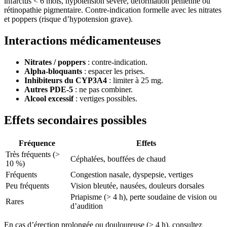
infarctus < 6 mois, hypotension sévère, déformation pénienne ou
rétinopathie pigmentaire. Contre-indication formelle avec les nitrates
et poppers (risque d’hypotension grave).
Interactions médicamenteuses
Nitrates / poppers
: contre-indication.
Alpha-bloquants
: espacer les prises.
Inhibiteurs du CYP3A4
: limiter à 25 mg.
Autres PDE-5
: ne pas combiner.
Alcool excessif
: vertiges possibles.
Effets secondaires possibles
Fréquence
Effets
Très fréquents (>
Céphalées, bouffées de chaud
10 %)
Fréquents
Congestion nasale, dyspepsie, vertiges
Peu fréquents
Vision bleutée, nausées, douleurs dorsales
Priapisme (> 4 h), perte soudaine de vision ou
Rares
d’audition
En cas d’érection prolongée ou douloureuse (> 4 h), consultez