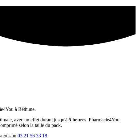
acie4You à Béthune.
ptimale, avec un effet durant jusqu'à
5 heures
. Pharmacie4You
omprimé selon la taille du pack.
z-nous au
03 21 56 33 18
.