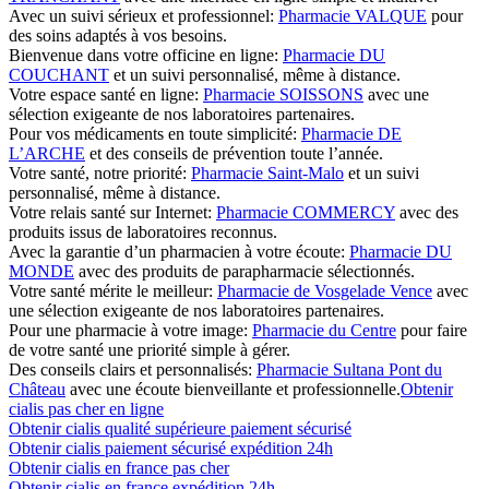
Avec un suivi sérieux et professionnel:
Pharmacie VALQUE
pour
des soins adaptés à vos besoins.
Bienvenue dans votre officine en ligne:
Pharmacie DU
COUCHANT
et un suivi personnalisé, même à distance.
Votre espace santé en ligne:
Pharmacie SOISSONS
avec une
sélection exigeante de nos laboratoires partenaires.
Pour vos médicaments en toute simplicité:
Pharmacie DE
L’ARCHE
et des conseils de prévention toute l’année.
Votre santé, notre priorité:
Pharmacie Saint-Malo
et un suivi
personnalisé, même à distance.
Votre relais santé sur Internet:
Pharmacie COMMERCY
avec des
produits issus de laboratoires reconnus.
Avec la garantie d’un pharmacien à votre écoute:
Pharmacie DU
MONDE
avec des produits de parapharmacie sélectionnés.
Votre santé mérite le meilleur:
Pharmacie de Vosgelade Vence
avec
une sélection exigeante de nos laboratoires partenaires.
Pour une pharmacie à votre image:
Pharmacie du Centre
pour faire
de votre santé une priorité simple à gérer.
Des conseils clairs et personnalisés:
Pharmacie Sultana Pont du
Château
avec une écoute bienveillante et professionnelle.
Obtenir
cialis pas cher en ligne
Obtenir cialis qualité supérieure paiement sécurisé
Obtenir cialis paiement sécurisé expédition 24h
Obtenir cialis en france pas cher
Obtenir cialis en france expédition 24h