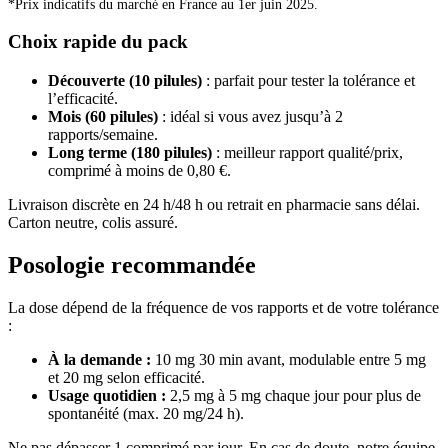
*Prix indicatifs du marché en France au 1er juin 2025.
Choix rapide du pack
Découverte (10 pilules)
: parfait pour tester la tolérance et
l’efficacité.
Mois (60 pilules)
: idéal si vous avez jusqu’à 2
rapports/semaine.
Long terme (180 pilules)
: meilleur rapport qualité/prix,
comprimé à moins de 0,80 €.
Livraison discrète en 24 h/48 h ou retrait en pharmacie sans délai.
Carton neutre, colis assuré.
Posologie recommandée
La dose dépend de la fréquence de vos rapports et de votre tolérance
:
À la demande :
10 mg 30 min avant, modulable entre 5 mg
et 20 mg selon efficacité.
Usage quotidien :
2,5 mg à 5 mg chaque jour pour plus de
spontanéité (max. 20 mg/24 h).
Ne pas dépasser 1 comprimé par jour.
En cas de doute, notre équipe