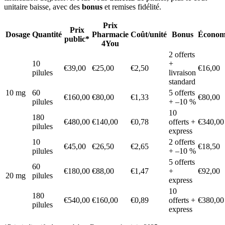
unitaire baisse, avec des
bonus
et remises fidélité.
Prix
Prix
Dosage
Quantité
Pharmacie
Coût/unité
Bonus
Économ
public*
4You
2 offerts
10
+
€39,00
€25,00
€2,50
€16,00
pilules
livraison
standard
10 mg
60
5 offerts
€160,00
€80,00
€1,33
€80,00
pilules
+ –10 %
10
180
€480,00
€140,00
€0,78
offerts +
€340,00
pilules
express
10
2 offerts
€45,00
€26,50
€2,65
€18,50
pilules
+ –10 %
5 offerts
60
€180,00
€88,00
€1,47
+
€92,00
20 mg
pilules
express
10
180
€540,00
€160,00
€0,89
offerts +
€380,00
pilules
express