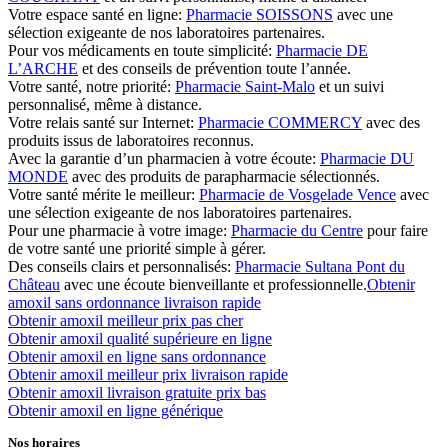
Votre espace santé en ligne:
Pharmacie SOISSONS
avec une
sélection exigeante de nos laboratoires partenaires.
Pour vos médicaments en toute simplicité:
Pharmacie DE
L’ARCHE
et des conseils de prévention toute l’année.
Votre santé, notre priorité:
Pharmacie Saint-Malo
et un suivi
personnalisé, même à distance.
Votre relais santé sur Internet:
Pharmacie COMMERCY
avec des
produits issus de laboratoires reconnus.
Avec la garantie d’un pharmacien à votre écoute:
Pharmacie DU
MONDE
avec des produits de parapharmacie sélectionnés.
Votre santé mérite le meilleur:
Pharmacie de Vosgelade Vence
avec
une sélection exigeante de nos laboratoires partenaires.
Pour une pharmacie à votre image:
Pharmacie du Centre
pour faire
de votre santé une priorité simple à gérer.
Des conseils clairs et personnalisés:
Pharmacie Sultana Pont du
Château
avec une écoute bienveillante et professionnelle.
Obtenir
amoxil sans ordonnance livraison rapide
Obtenir amoxil meilleur prix pas cher
Obtenir amoxil qualité supérieure en ligne
Obtenir amoxil en ligne sans ordonnance
Obtenir amoxil meilleur prix livraison rapide
Obtenir amoxil livraison gratuite prix bas
Obtenir amoxil en ligne générique
Nos horaires