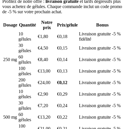
Profitez de notre offre :
livraison gratuite
et tarifs dégressifs plus
vous achetez de gélules. Chaque commande inclut un code promo
de -5 % sur votre prochain achat.
Notre
Dosage
Quantité
Prix/gélule
Bonus
prix
10
Livraison gratuite -5 %
€1,80
€0,18
gélules
fidélité
30
€4,50
€0,15
Livraison gratuite -5 %
gélules
60
250 mg
€8,40
€0,14
Livraison gratuite -5 %
gélules
100
€13,00
€0,13
Livraison gratuite -5 %
gélules
200
€24,00
€0,12
Livraison gratuite -5 %
gélules
10
€2,90
€0,29
Livraison gratuite -5 %
gélules
30
€7,20
€0,24
Livraison gratuite -5 %
gélules
60
500 mg
€13,20
€0,22
Livraison gratuite -5 %
gélules
100
€21,00
€0,21
Livraison gratuite -5 %