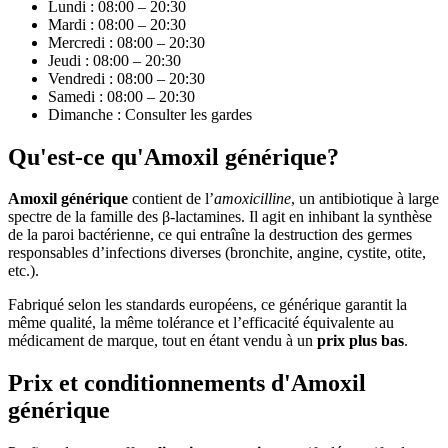
Lundi : 08:00 – 20:30
Mardi : 08:00 – 20:30
Mercredi : 08:00 – 20:30
Jeudi : 08:00 – 20:30
Vendredi : 08:00 – 20:30
Samedi : 08:00 – 20:30
Dimanche : Consulter les gardes
Qu'est-ce qu'Amoxil générique?
Amoxil générique
contient de l’
amoxicilline
, un antibiotique à large
spectre de la famille des β-lactamines. Il agit en inhibant la synthèse
de la paroi bactérienne, ce qui entraîne la destruction des germes
responsables d’infections diverses (bronchite, angine, cystite, otite,
etc.).
Fabriqué selon les standards européens, ce générique garantit la
même qualité, la même tolérance et l’efficacité équivalente au
médicament de marque, tout en étant vendu à un
prix plus bas
.
Prix et conditionnements d'Amoxil
générique