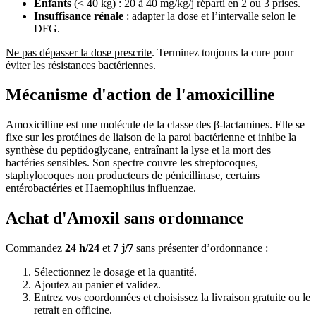
Enfants
(< 40 kg) : 20 à 40 mg/kg/j réparti en 2 ou 3 prises.
Insuffisance rénale
: adapter la dose et l’intervalle selon le
DFG.
Ne pas dépasser la dose prescrite
. Terminez toujours la cure pour
éviter les résistances bactériennes.
Mécanisme d'action de l'amoxicilline
Amoxicilline est une molécule de la classe des β-lactamines. Elle se
fixe sur les protéines de liaison de la paroi bactérienne et inhibe la
synthèse du peptidoglycane, entraînant la lyse et la mort des
bactéries sensibles. Son spectre couvre les streptocoques,
staphylocoques non producteurs de pénicillinase, certains
entérobactéries et Haemophilus influenzae.
Achat d'Amoxil sans ordonnance
Commandez
24 h/24
et
7 j/7
sans présenter d’ordonnance :
Sélectionnez le dosage et la quantité.
Ajoutez au panier et validez.
Entrez vos coordonnées et choisissez la livraison gratuite ou le
retrait en officine.