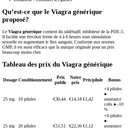
Qu’est-ce que le Viagra générique
proposé?
Le
Viagra générique
contient du
sildénafil
, inhibiteur de la PDE-5.
Il facilite une érection ferme de 4 à 6 heures sous stimulation
sexuelle en augmentant le flux sanguin. Conforme aux normes
GMP, il est aussi efficace que la marque originale pour un prix
beaucoup moins cher.
Tableau des prix du Viagra générique
Prix
Notre
Dosage
Conditionnement
Prix/pilule
Bonus
public
prix
+4 pilules
●
25 mg
10 pilules
€30,44
€14,18
€1,42
assurance
colis ● -10
%
+4 pilules
●
25 mg
20 pilules
€51,51
€22,36
€1,12
assurance