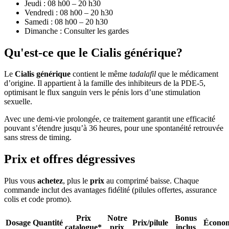
Jeudi : 08 h00 – 20 h30
Vendredi : 08 h00 – 20 h30
Samedi : 08 h00 – 20 h30
Dimanche : Consulter les gardes
Qu'est-ce que le Cialis générique?
Le
Cialis générique
contient le même
tadalafil
que le médicament
d’origine. Il appartient à la famille des inhibiteurs de la PDE-5,
optimisant le flux sanguin vers le pénis lors d’une stimulation
sexuelle.
Avec une demi-vie prolongée, ce traitement garantit une efficacité
pouvant s’étendre jusqu’à 36 heures, pour une spontanéité retrouvée
sans stress de timing.
Prix et offres dégressives
Plus vous
achetez
, plus le
prix
au comprimé baisse. Chaque
commande inclut des avantages fidélité (pilules offertes, assurance
colis et code promo).
Prix
Notre
Bonus
Dosage
Quantité
Prix/pilule
Économ
catalogue*
prix
inclus