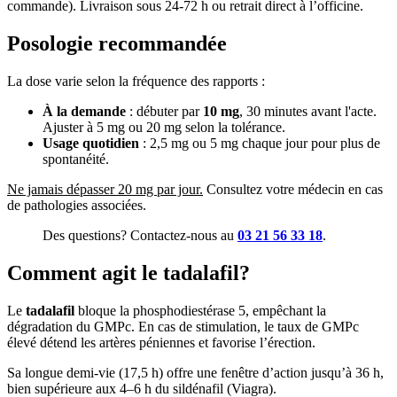
commande). Livraison sous 24-72 h ou retrait direct à l’officine.
Posologie recommandée
La dose varie selon la fréquence des rapports :
À la demande
: débuter par
10 mg
, 30 minutes avant l'acte.
Ajuster à 5 mg ou 20 mg selon la tolérance.
Usage quotidien
: 2,5 mg ou 5 mg chaque jour pour plus de
spontanéité.
Ne jamais dépasser 20 mg par jour.
Consultez votre médecin en cas
de pathologies associées.
Des questions? Contactez-nous au
03 21 56 33 18
.
Comment agit le tadalafil?
Le
tadalafil
bloque la phosphodiestérase 5, empêchant la
dégradation du GMPc. En cas de stimulation, le taux de GMPc
élevé détend les artères péniennes et favorise l’érection.
Sa longue demi-vie (17,5 h) offre une fenêtre d’action jusqu’à 36 h,
bien supérieure aux 4–6 h du sildénafil (Viagra).