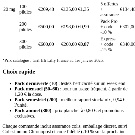
5 offertes
100
20 mg
€269,48
€135,00
€1,35
+
€134,4
pilules
assurance
Pack Pro
200
€500,00
€198,00
€0,99
+ code
€302,0
pilules
-10 %
Express
300
€600,00
€260,00
€0,87
+ code
€340,0
pilules
-15 %
*Prix catalogue : tarif Eli Lilly France au 1er janvier 2025.
Choix rapide
Pack découverte (10)
: testez l’efficacité sur un week-end.
Pack mensuel (50–60)
: pour un usage fréquent, à partir de
1,20 € la dose.
Pack semestriel (200)
: meilleur rapport stock/prix, 0,94 €
l’unité.
Pack annuel (300)
: prix plancher à 0,80 € et promotions
exclusives.
Chaque commande inclut assurance colis, emballage discret, suivi
Colissimo ou Chronopost et code fidélité (-10 % sur la prochaine