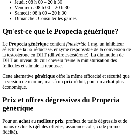
Jeudi : 08 h 00 – 20 h 30
Vendredi : 08 h 00 – 20 h 30
Samedi : 08 h 00 – 20 h 30
Dimanche : Consulter les gardes
Qu'est-ce que le Propecia générique?
Le
Propecia générique
contient
finastéride
1 mg, un inhibiteur
sélectif de la 5α-réductase, enzyme responsable de la conversion de
la testostérone en DHT (dihydrotestostérone). La diminution de
DHT au niveau du cuir chevelu freine la miniaturisation des
follicules et stimule la repousse.
Cette alternative
générique
offre la même efficacité et sécurité que
la version de marque, mais à un
prix
réduit, pour un
achat
plus
économique.
Prix et offres dégressives du Propecia
générique
Pour un
achat
au
meilleur prix
, profitez de tarifs dégressifs et de
bonus exclusifs (gélules offertes, assurance colis, code promo
fidélité).