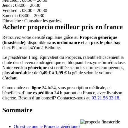
Mercredi : 08:00 – 20:30
Jeudi : 08:00 – 20:30
Vendredi : 08:00 – 20:30
Samedi : 08:00 – 20:30
Dimanche : Consulter les gardes
Acheter propecia meilleur prix en france
Retrouvez votre densité capillaire grâce au
Propecia générique
(finastéride)
, disponible
sans ordonnance
et au
prix le plus bas
chez Pharmacie4You à Béthune.
Le
finastéride
1 mg, équivalent du Propecia, ralentit efficacement la
chute des cheveux androgénique en bloquant l'enzyme 5α-réductase.
Notre version
générique
est certifiée selon les normes européennes,
plus
abordable
: de
0,49 €
à
1,99 €
la gélule selon le volume
d’
achat
.
Commandez en
ligne
24 h/24, sans prescription médicale, et
bénéficiez d’une
expédition 24 h
partout en France, avec livraison
discrète. Besoin d’un conseil? Contactez-nous au
03 21 56 33 18
.
Sommaire
Qu'est-ce que le Propecia générique?