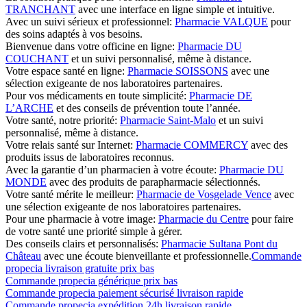
TRANCHANT
avec une interface en ligne simple et intuitive.
Avec un suivi sérieux et professionnel:
Pharmacie VALQUE
pour
des soins adaptés à vos besoins.
Bienvenue dans votre officine en ligne:
Pharmacie DU
COUCHANT
et un suivi personnalisé, même à distance.
Votre espace santé en ligne:
Pharmacie SOISSONS
avec une
sélection exigeante de nos laboratoires partenaires.
Pour vos médicaments en toute simplicité:
Pharmacie DE
L’ARCHE
et des conseils de prévention toute l’année.
Votre santé, notre priorité:
Pharmacie Saint-Malo
et un suivi
personnalisé, même à distance.
Votre relais santé sur Internet:
Pharmacie COMMERCY
avec des
produits issus de laboratoires reconnus.
Avec la garantie d’un pharmacien à votre écoute:
Pharmacie DU
MONDE
avec des produits de parapharmacie sélectionnés.
Votre santé mérite le meilleur:
Pharmacie de Vosgelade Vence
avec
une sélection exigeante de nos laboratoires partenaires.
Pour une pharmacie à votre image:
Pharmacie du Centre
pour faire
de votre santé une priorité simple à gérer.
Des conseils clairs et personnalisés:
Pharmacie Sultana Pont du
Château
avec une écoute bienveillante et professionnelle.
Commande
propecia livraison gratuite prix bas
Commande propecia générique prix bas
Commande propecia paiement sécurisé livraison rapide
Commande propecia expédition 24h livraison rapide