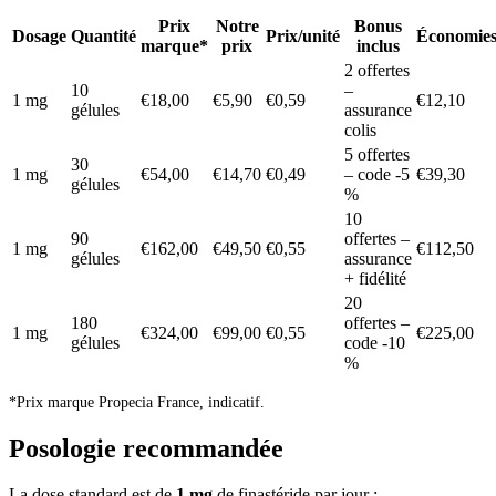
Prix
Notre
Bonus
Dosage
Quantité
Prix/unité
Économie
marque*
prix
inclus
2 offertes
10
–
1 mg
€18,00
€5,90
€0,59
€12,10
gélules
assurance
colis
5 offertes
30
1 mg
€54,00
€14,70
€0,49
– code -5
€39,30
gélules
%
10
90
offertes –
1 mg
€162,00
€49,50
€0,55
€112,50
gélules
assurance
+ fidélité
20
180
offertes –
1 mg
€324,00
€99,00
€0,55
€225,00
gélules
code -10
%
*Prix marque Propecia France, indicatif.
Posologie recommandée
La dose standard est de
1 mg
de finastéride par jour :