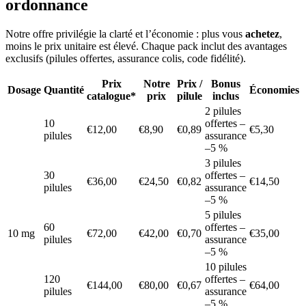
ordonnance
Notre offre privilégie la clarté et l’économie : plus vous
achetez
,
moins le prix unitaire est élevé. Chaque pack inclut des avantages
exclusifs (pilules offertes, assurance colis, code fidélité).
Prix
Notre
Prix /
Bonus
Dosage
Quantité
Économies
catalogue*
prix
pilule
inclus
2 pilules
10
offertes –
€12,00
€8,90
€0,89
€5,30
pilules
assurance
–5 %
3 pilules
30
offertes –
€36,00
€24,50
€0,82
€14,50
pilules
assurance
–5 %
5 pilules
60
offertes –
10 mg
€72,00
€42,00
€0,70
€35,00
pilules
assurance
–5 %
10 pilules
120
offertes –
€144,00
€80,00
€0,67
€64,00
pilules
assurance
–5 %