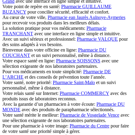
Grand
avec une interface en ligne simple et intuitive.
Votre point de repère en santé:
Pharmacie GUILLAUME
BUZANCY
pour concilier sécurité, efficacité et confort.
Au cœur de votre ville,
Pharmacie ean Jaurès Aulnoye-Aymeries
pour recevoir vos produits dans les meilleurs délais.
La solution pratique pour vos médicaments:
Pharmacie
TRANCHANT
avec une interface en ligne simple et intuitive.
Avec un suivi sérieux et professionnel:
Pharmacie VALQUE
pour
des soins adaptés à vos besoins.
Bienvenue dans votre officine en ligne:
Pharmacie DU
COUCHANT
et un suivi personnalisé, même à distance.
Votre espace santé en ligne:
Pharmacie SOISSONS
avec une
sélection exigeante de nos laboratoires partenaires.
Pour vos médicaments en toute simplicité:
Pharmacie DE
L’ARCHE
et des conseils de prévention toute l’année.
Votre santé, notre priorité:
Pharmacie Saint-Malo
et un suivi
personnalisé, même à distance.
Votre relais santé sur Internet:
Pharmacie COMMERCY
avec des
produits issus de laboratoires reconnus.
Avec la garantie d’un pharmacien à votre écoute:
Pharmacie DU
MONDE
avec des produits de parapharmacie sélectionnés.
Votre santé mérite le meilleur:
Pharmacie de Vosgelade Vence
avec
une sélection exigeante de nos laboratoires partenaires.
Pour une pharmacie à votre image:
Pharmacie du Centre
pour faire
de votre santé une priorité simple à gérer.