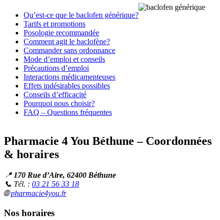
Qu’est-ce que le baclofen générique?
Tarifs et promotions
Posologie recommandée
Comment agit le baclofène?
Commander sans ordonnance
Mode d’emploi et conseils
Précautions d’emploi
Interactions médicamenteuses
Effets indésirables possibles
Conseils d’efficacité
Pourquoi nous choisir?
FAQ – Questions fréquentes
Pharmacie 4 You Béthune – Coordonnées
& horaires
📍
170 Rue d’Aire, 62400 Béthune
📞 Tél. :
03 21 56 33 18
🌐
pharmacie4you.fr
Nos horaires