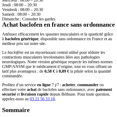
Mercredi : 08:00 – 20:30
Jeudi : 08:00 – 20:30
Vendredi : 08:00 – 20:30
Samedi : 08:00 – 20:30
Dimanche : Consulter les gardes
Achat baclofen en france sans ordonnance
Atténuez efficacement les spasmes musculaires et la spasticité grâce
à
baclofen générique
, disponible sans ordonnance en France et au
meilleur prix sur notre site.
Le
baclofène
est un myorelaxant central utilisé pour réduire les
contractions musculaires involontaires liées aux pathologies
neurologiques. Notre version générique respecte les mêmes normes
GMP/ANSM que le médicament d’origine, tout en vous offrant un
tarif plus avantageux : de
0,58 €
à
0,89 €
la pilule selon la quantité
commandée.
Profitez d’un service
en ligne
7 j/7 :
acheter
,
commander
ou
effectuer votre
achat
de baclofen sans ordonnance, avec
paiement
sécurisé
et
livraison rapide
depuis Béthune. Pour toute question,
appelez-nous au
03 21 56 33 18
.
Sommaire