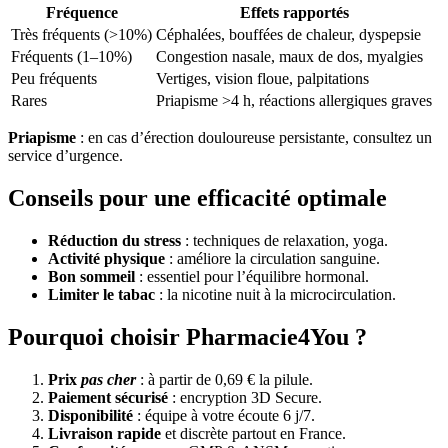
Fréquence
Effets rapportés
Très fréquents (>10%)
Céphalées, bouffées de chaleur, dyspepsie
Fréquents (1–10%)
Congestion nasale, maux de dos, myalgies
Peu fréquents
Vertiges, vision floue, palpitations
Rares
Priapisme >4 h, réactions allergiques graves
Priapisme
: en cas d’érection douloureuse persistante, consultez un
service d’urgence.
Conseils pour une efficacité optimale
Réduction du stress
: techniques de relaxation, yoga.
Activité physique
: améliore la circulation sanguine.
Bon sommeil
: essentiel pour l’équilibre hormonal.
Limiter le tabac
: la nicotine nuit à la microcirculation.
Pourquoi choisir Pharmacie4You ?
Prix
pas cher
: à partir de 0,69 € la pilule.
Paiement sécurisé
: encryption 3D Secure.
Disponibilité
: équipe à votre écoute 6 j/7.
Livraison rapide
et discrète partout en France.