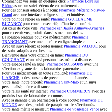
Commandez vos soins en quelques clics:
Pharmacie Loire sur
Rhône
assure un suivi sérieux de vos traitements.
Pour des conseils adaptés à chacun:
Pharmacie Médéric Noisy-le-
Grand
avec une interface en ligne simple et intuitive.
Votre point de repère en santé:
Pharmacie GUILLAUME
BUZANCY
pour concilier sécurité, efficacité et confort.
Au cœur de votre ville,
Pharmacie ean Jaurès Aulnoye-Aymeries
pour recevoir vos produits dans les meilleurs délais.
La solution pratique pour vos médicaments:
Pharmacie
TRANCHANT
avec une interface en ligne simple et intuitive.
Avec un suivi sérieux et professionnel:
Pharmacie VALQUE
pour
des soins adaptés à vos besoins.
Bienvenue dans votre officine en ligne:
Pharmacie DU
COUCHANT
et un suivi personnalisé, même à distance.
Votre espace santé en ligne:
Pharmacie SOISSONS
avec une
sélection exigeante de nos laboratoires partenaires.
Pour vos médicaments en toute simplicité:
Pharmacie DE
L’ARCHE
et des conseils de prévention toute l’année.
Votre santé, notre priorité:
Pharmacie Saint-Malo
et un suivi
personnalisé, même à distance.
Votre relais santé sur Internet:
Pharmacie COMMERCY
avec des
produits issus de laboratoires reconnus.
Avec la garantie d’un pharmacien à votre écoute:
Pharmacie DU
MONDE
avec des produits de parapharmacie sélectionnés.
Votre santé mérite le meilleur:
Pharmacie de Vosgelade Vence
avec