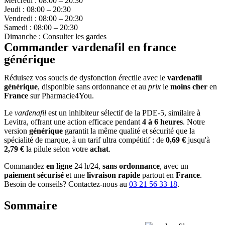
Mercredi : 08:00 – 20:30
Jeudi : 08:00 – 20:30
Vendredi : 08:00 – 20:30
Samedi : 08:00 – 20:30
Dimanche : Consulter les gardes
Commander vardenafil en france
générique
Réduisez vos soucis de dysfonction érectile avec le
vardenafil
générique
, disponible sans ordonnance et au
prix
le
moins cher
en
France
sur Pharmacie4You.
Le
vardenafil
est un inhibiteur sélectif de la PDE-5, similaire à
Levitra, offrant une action efficace pendant
4 à 6 heures
. Notre
version
générique
garantit la même qualité et sécurité que la
spécialité de marque, à un tarif ultra compétitif : de
0,69 €
jusqu'à
2,79 €
la pilule selon votre
achat
.
Commandez
en ligne
24 h/24,
sans ordonnance
, avec un
paiement sécurisé
et une
livraison rapide
partout en
France
.
Besoin de conseils? Contactez-nous au
03 21 56 33 18
.
Sommaire