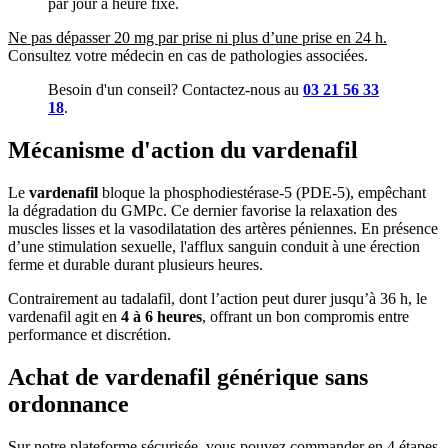
par jour à heure fixe.
Ne pas dépasser 20 mg par prise ni plus d’une prise en 24 h.
Consultez votre médecin en cas de pathologies associées.
Besoin d'un conseil? Contactez-nous au
03 21 56 33
18
.
Mécanisme d'action du vardenafil
Le
vardenafil
bloque la phosphodiestérase-5 (PDE-5), empêchant
la dégradation du GMPc. Ce dernier favorise la relaxation des
muscles lisses et la vasodilatation des artères péniennes. En présence
d’une stimulation sexuelle, l'afflux sanguin conduit à une érection
ferme et durable durant plusieurs heures.
Contrairement au tadalafil, dont l’action peut durer jusqu’à 36 h, le
vardenafil agit en
4 à 6 heures
, offrant un bon compromis entre
performance et discrétion.
Achat de vardenafil générique sans
ordonnance
Sur notre plateforme sécurisée, vous pouvez commander en 4 étapes