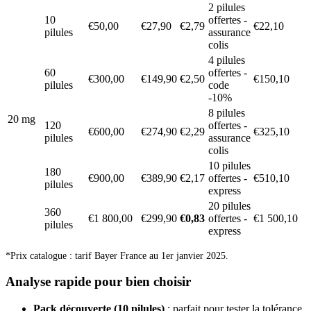
2 pilules
10
offertes -
€50,00
€27,90
€2,79
€22,10
pilules
assurance
colis
4 pilules
60
offertes -
€300,00
€149,90
€2,50
€150,10
pilules
code
-10%
8 pilules
20 mg
120
offertes -
€600,00
€274,90
€2,29
€325,10
pilules
assurance
colis
10 pilules
180
€900,00
€389,90
€2,17
offertes -
€510,10
pilules
express
20 pilules
360
€1 800,00
€299,90
€0,83
offertes -
€1 500,10
pilules
express
*Prix catalogue : tarif Bayer France au 1er janvier 2025.
Analyse rapide pour bien choisir
Pack découverte (10 pilules)
: parfait pour tester la tolérance.