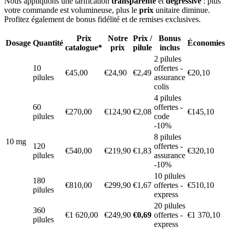
Nous appliquons une tarification
transparente
et
dégressive
: plus
votre commande est volumineuse, plus le
prix
unitaire diminue.
Profitez également de bonus fidélité et de remises exclusives.
Prix
Notre
Prix /
Bonus
Dosage
Quantité
Économies
catalogue*
prix
pilule
inclus
2 pilules
10
offertes -
€45,00
€24,90
€2,49
€20,10
pilules
assurance
colis
4 pilules
60
offertes -
€270,00
€124,90
€2,08
€145,10
pilules
code
-10%
8 pilules
10 mg
120
offertes -
€540,00
€219,90
€1,83
€320,10
pilules
assurance
-10%
10 pilules
180
€810,00
€299,90
€1,67
offertes -
€510,10
pilules
express
20 pilules
360
€1 620,00
€249,90
€0,69
offertes -
€1 370,10
pilules
express