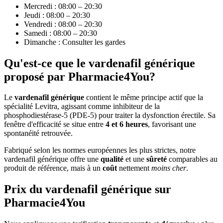
Mercredi : 08:00 – 20:30
Jeudi : 08:00 – 20:30
Vendredi : 08:00 – 20:30
Samedi : 08:00 – 20:30
Dimanche : Consulter les gardes
Qu'est-ce que le vardenafil générique
proposé par Pharmacie4You?
Le
vardenafil générique
contient le même principe actif que la
spécialité Levitra, agissant comme inhibiteur de la
phosphodiestérase-5 (PDE-5) pour traiter la dysfonction érectile. Sa
fenêtre d'efficacité se situe entre
4 et 6 heures
, favorisant une
spontanéité retrouvée.
Fabriqué selon les normes européennes les plus strictes, notre
vardenafil générique offre une
qualité
et une
sûreté
comparables au
produit de référence, mais à un
coût
nettement
moins cher
.
Prix du vardenafil générique sur
Pharmacie4You