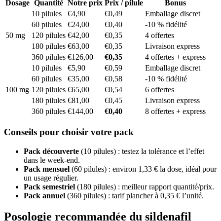
Dosage
Quantité
Notre prix
Prix / pilule
Bonus
10 pilules
€4,90
€0,49
Emballage discret
60 pilules
€24,00
€0,40
-10 % fidélité
50 mg
120 pilules
€42,00
€0,35
4 offertes
180 pilules
€63,00
€0,35
Livraison express
360 pilules
€126,00
€0,35
4 offertes + express
10 pilules
€5,90
€0,59
Emballage discret
60 pilules
€35,00
€0,58
-10 % fidélité
100 mg
120 pilules
€65,00
€0,54
6 offertes
180 pilules
€81,00
€0,45
Livraison express
360 pilules
€144,00
€0,40
8 offertes + express
Conseils pour choisir votre pack
Pack découverte
(10 pilules) : testez la tolérance et l’effet
dans le week-end.
Pack mensuel
(60 pilules) : environ 1,33 € la dose, idéal pour
un usage régulier.
Pack semestriel
(180 pilules) : meilleur rapport quantité/prix.
Pack annuel
(360 pilules) : tarif plancher à 0,35 € l’unité.
Posologie recommandée du sildenafil