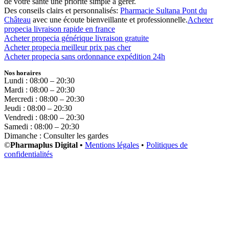
de votre santé une priorité simple à gérer.
Des conseils clairs et personnalisés:
Pharmacie Sultana Pont du
Château
avec une écoute bienveillante et professionnelle.
Acheter
propecia livraison rapide en france
Acheter propecia générique livraison gratuite
Acheter propecia meilleur prix pas cher
Acheter propecia sans ordonnance expédition 24h
Nos horaires
Lundi : 08:00 – 20:30
Mardi : 08:00 – 20:30
Mercredi : 08:00 – 20:30
Jeudi : 08:00 – 20:30
Vendredi : 08:00 – 20:30
Samedi : 08:00 – 20:30
Dimanche : Consulter les gardes
©
Pharmaplus Digital •
Mentions légales
•
Politiques de
confidentialités