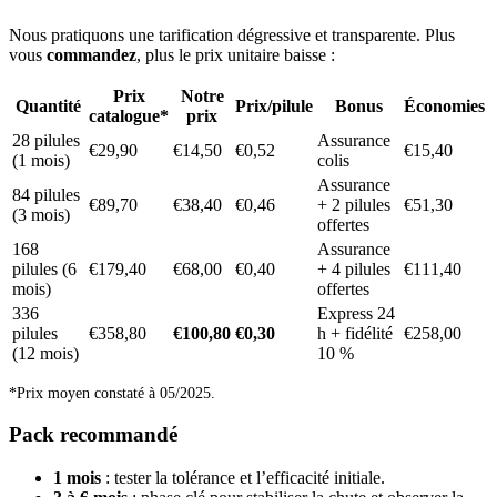
Nous pratiquons une tarification dégressive et transparente. Plus
vous
commandez
, plus le prix unitaire baisse :
Prix
Notre
Quantité
Prix/pilule
Bonus
Économies
catalogue*
prix
28 pilules
Assurance
€29,90
€14,50
€0,52
€15,40
(1 mois)
colis
Assurance
84 pilules
€89,70
€38,40
€0,46
+ 2 pilules
€51,30
(3 mois)
offertes
168
Assurance
pilules (6
€179,40
€68,00
€0,40
+ 4 pilules
€111,40
mois)
offertes
336
Express 24
pilules
€358,80
€100,80
€0,30
h + fidélité
€258,00
(12 mois)
10 %
*Prix moyen constaté à 05/2025.
Pack recommandé
1 mois
: tester la tolérance et l’efficacité initiale.