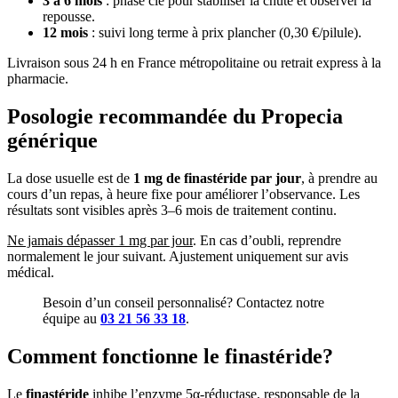
3 à 6 mois
: phase clé pour stabiliser la chute et observer la
repousse.
12 mois
: suivi long terme à prix plancher (0,30 €/pilule).
Livraison sous 24 h en France métropolitaine ou retrait express à la
pharmacie.
Posologie recommandée du Propecia
générique
La dose usuelle est de
1 mg de finastéride par jour
, à prendre au
cours d’un repas, à heure fixe pour améliorer l’observance. Les
résultats sont visibles après 3–6 mois de traitement continu.
Ne jamais dépasser 1 mg par jour
. En cas d’oubli, reprendre
normalement le jour suivant. Ajustement uniquement sur avis
médical.
Besoin d’un conseil personnalisé? Contactez notre
équipe au
03 21 56 33 18
.
Comment fonctionne le finastéride?
Le
finastéride
inhibe l’enzyme 5α-réductase, responsable de la