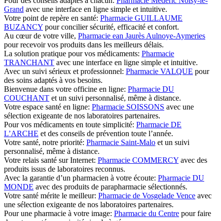
Pour des conseils adaptés à chacun:
Pharmacie Médéric Noisy-le-
Grand
avec une interface en ligne simple et intuitive.
Votre point de repère en santé:
Pharmacie GUILLAUME
BUZANCY
pour concilier sécurité, efficacité et confort.
Au cœur de votre ville,
Pharmacie ean Jaurès Aulnoye-Aymeries
pour recevoir vos produits dans les meilleurs délais.
La solution pratique pour vos médicaments:
Pharmacie
TRANCHANT
avec une interface en ligne simple et intuitive.
Avec un suivi sérieux et professionnel:
Pharmacie VALQUE
pour
des soins adaptés à vos besoins.
Bienvenue dans votre officine en ligne:
Pharmacie DU
COUCHANT
et un suivi personnalisé, même à distance.
Votre espace santé en ligne:
Pharmacie SOISSONS
avec une
sélection exigeante de nos laboratoires partenaires.
Pour vos médicaments en toute simplicité:
Pharmacie DE
L’ARCHE
et des conseils de prévention toute l’année.
Votre santé, notre priorité:
Pharmacie Saint-Malo
et un suivi
personnalisé, même à distance.
Votre relais santé sur Internet:
Pharmacie COMMERCY
avec des
produits issus de laboratoires reconnus.
Avec la garantie d’un pharmacien à votre écoute:
Pharmacie DU
MONDE
avec des produits de parapharmacie sélectionnés.
Votre santé mérite le meilleur:
Pharmacie de Vosgelade Vence
avec
une sélection exigeante de nos laboratoires partenaires.
Pour une pharmacie à votre image:
Pharmacie du Centre
pour faire