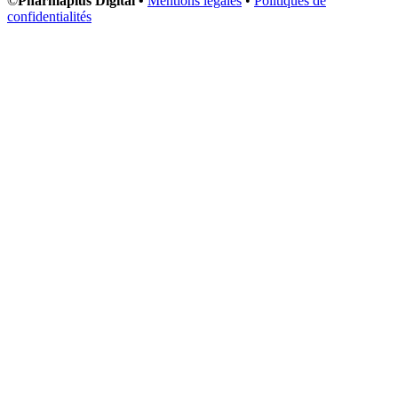
©
Pharmaplus Digital •
Mentions légales
•
Politiques de
confidentialités