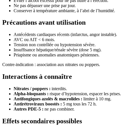
Éviter l’alcool excessif pour ne pas nuire à l’érection.
Ne pas dépasser une prise par jour.
Conserver à température ambiante, à l’abri de l’humidité.
Précautions avant utilisation
Antécédents cardiaques récents (infarctus, angor instable).
AVC ou AIT < 6 mois.
Tension non contrôlée ou hypotension sévère.
Insuffisance hépatique/rénale sévère (dose 5 mg).
Priapisme ou anomalies anatomiques péniennes.
Contre-indication : association aux nitrates ou poppers.
Interactions à connaître
Nitrates / poppers :
interdits.
Alpha-bloquants :
risque d’hypotension, espacer les prises.
Antifongiques azolés & macrolides :
limiter à 10 mg.
Antirétroviraux boostés :
5 mg tous les 72 h.
Autres PDE-5 :
ne pas combiner.
Effets secondaires possibles