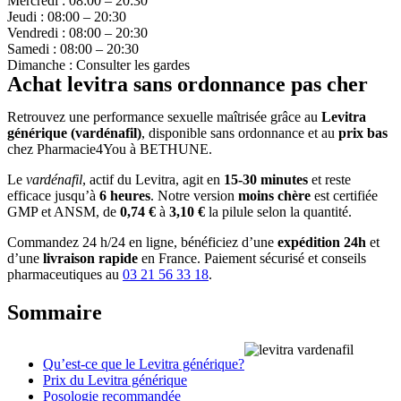
Mercredi : 08:00 – 20:30
Jeudi : 08:00 – 20:30
Vendredi : 08:00 – 20:30
Samedi : 08:00 – 20:30
Dimanche : Consulter les gardes
Achat levitra sans ordonnance pas cher
Retrouvez une performance sexuelle maîtrisée grâce au
Levitra
générique (vardénafil)
, disponible sans ordonnance et au
prix bas
chez Pharmacie4You à BETHUNE.
Le
vardénafil
, actif du Levitra, agit en
15-30 minutes
et reste
efficace jusqu’à
6 heures
. Notre version
moins chère
est certifiée
GMP et ANSM, de
0,74 €
à
3,10 €
la pilule selon la quantité.
Commandez 24 h/24 en ligne, bénéficiez d’une
expédition 24h
et
d’une
livraison rapide
en France. Paiement sécurisé et conseils
pharmaceutiques au
03 21 56 33 18
.
Sommaire
Qu’est-ce que le Levitra générique?
Prix du Levitra générique
Posologie recommandée