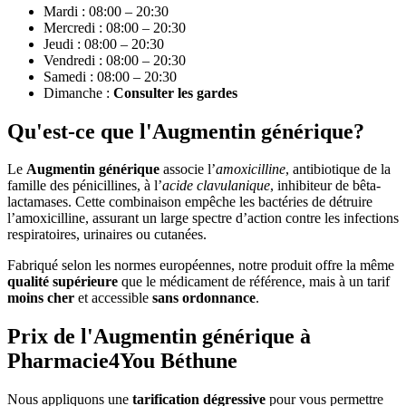
Mardi : 08:00 – 20:30
Mercredi : 08:00 – 20:30
Jeudi : 08:00 – 20:30
Vendredi : 08:00 – 20:30
Samedi : 08:00 – 20:30
Dimanche :
Consulter les gardes
Qu'est-ce que l'Augmentin générique?
Le
Augmentin générique
associe l’
amoxicilline
, antibiotique de la
famille des pénicillines, à l’
acide clavulanique
, inhibiteur de bêta-
lactamases. Cette combinaison empêche les bactéries de détruire
l’amoxicilline, assurant un large spectre d’action contre les infections
respiratoires, urinaires ou cutanées.
Fabriqué selon les normes européennes, notre produit offre la même
qualité supérieure
que le médicament de référence, mais à un tarif
moins cher
et accessible
sans ordonnance
.
Prix de l'Augmentin générique à
Pharmacie4You Béthune
Nous appliquons une
tarification dégressive
pour vous permettre