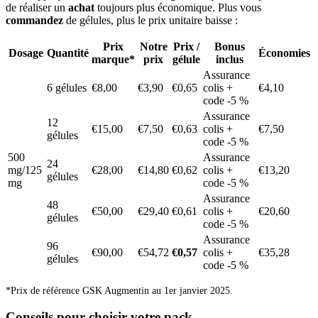
de réaliser un
achat
toujours plus économique. Plus vous
commandez
de gélules, plus le prix unitaire baisse :
Prix
Notre
Prix /
Bonus
Dosage
Quantité
Économies
marque*
prix
gélule
inclus
Assurance
6 gélules
€8,00
€3,90
€0,65
colis +
€4,10
code -5 %
Assurance
12
€15,00
€7,50
€0,63
colis +
€7,50
gélules
code -5 %
500
Assurance
24
mg/125
€28,00
€14,80
€0,62
colis +
€13,20
gélules
mg
code -5 %
Assurance
48
€50,00
€29,40
€0,61
colis +
€20,60
gélules
code -5 %
Assurance
96
€90,00
€54,72
€0,57
colis +
€35,28
gélules
code -5 %
*Prix de référence GSK Augmentin au 1er janvier 2025.
Conseils pour choisir votre pack