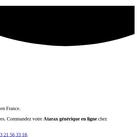
en France.
heures. Commandez votre
Atarax générique
en ligne
chez
3 21 56 33 18
.