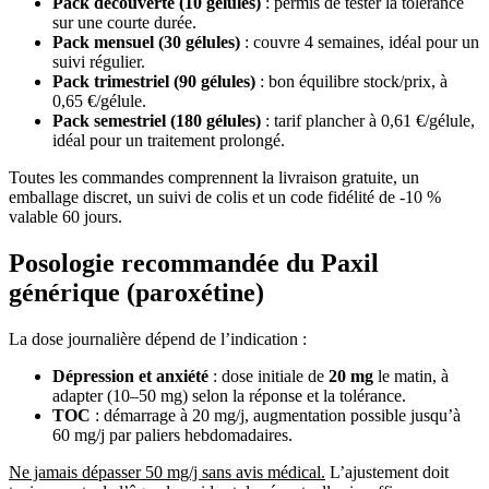
Pack découverte (10 gélules)
: permis de tester la tolérance
sur une courte durée.
Pack mensuel (30 gélules)
: couvre 4 semaines, idéal pour un
suivi régulier.
Pack trimestriel (90 gélules)
: bon équilibre stock/prix, à
0,65 €/gélule.
Pack semestriel (180 gélules)
: tarif plancher à 0,61 €/gélule,
idéal pour un traitement prolongé.
Toutes les commandes comprennent la livraison gratuite, un
emballage discret, un suivi de colis et un code fidélité de -10 %
valable 60 jours.
Posologie recommandée du Paxil
générique (paroxétine)
La dose journalière dépend de l’indication :
Dépression et anxiété
: dose initiale de
20 mg
le matin, à
adapter (10–50 mg) selon la réponse et la tolérance.
TOC
: démarrage à 20 mg/j, augmentation possible jusqu’à
60 mg/j par paliers hebdomadaires.
Ne jamais dépasser 50 mg/j sans avis médical.
L’ajustement doit