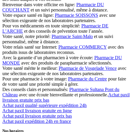
Bienvenue dans votre officine en ligne:
Pharmacie DU
COUCHANT
et un suivi personnalisé, même à distance.
Votre espace santé en ligne:
Pharmacie SOISSONS
avec une
sélection exigeante de nos laboratoires partenaires.
Pour vos médicaments en toute simplicité:
Pharmacie DE
L’ARCHE
et des conseils de prévention toute l’année.
Votre santé, notre priorité:
Pharmacie Saint-Malo
et un suivi
personnalisé, même à distance.
Votre relais santé sur Internet:
Pharmacie COMMERCY
avec des
produits issus de laboratoires reconnus.
Avec la garantie d’un pharmacien à votre écoute:
Pharmacie DU
MONDE
avec des produits de parapharmacie sélectionnés.
Votre santé mérite le meilleur:
Pharmacie de Vosgelade Vence
avec
une sélection exigeante de nos laboratoires partenaires.
Pour une pharmacie à votre image:
Pharmacie du Centre
pour faire
de votre santé une priorité simple à gérer.
Des conseils clairs et personnalisés:
Pharmacie Sultana Pont du
Château
avec une écoute bienveillante et professionnelle.
Achat paxil
livraison gratuite prix bas
Achat paxil qualité supérieure expédition 24h
Achat paxil livraison gratuite en ligne
Achat paxil livraison gratuite prix bas
Achat paxil expédition 24h en france
Nos horaires