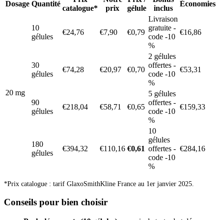
Dosage
Quantité
Économies
catalogue*
prix
gélule
inclus
Livraison
10
gratuite -
€24,76
€7,90
€0,79
€16,86
gélules
code -10
%
2 gélules
30
offertes -
€74,28
€20,97
€0,70
€53,31
gélules
code -10
%
20 mg
5 gélules
90
offertes -
€218,04
€58,71
€0,65
€159,33
gélules
code -10
%
10
gélules
180
€394,32
€110,16
€0,61
offertes -
€284,16
gélules
code -10
%
*Prix catalogue : tarif GlaxoSmithKline France au 1er janvier 2025.
Conseils pour bien choisir