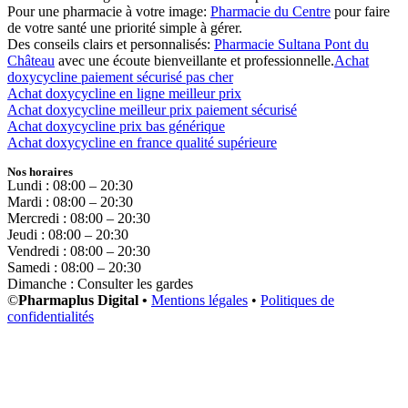
Pour une pharmacie à votre image:
Pharmacie du Centre
pour faire
de votre santé une priorité simple à gérer.
Des conseils clairs et personnalisés:
Pharmacie Sultana Pont du
Château
avec une écoute bienveillante et professionnelle.
Achat
doxycycline paiement sécurisé pas cher
Achat doxycycline en ligne meilleur prix
Achat doxycycline meilleur prix paiement sécurisé
Achat doxycycline prix bas générique
Achat doxycycline en france qualité supérieure
Nos horaires
Lundi : 08:00 – 20:30
Mardi : 08:00 – 20:30
Mercredi : 08:00 – 20:30
Jeudi : 08:00 – 20:30
Vendredi : 08:00 – 20:30
Samedi : 08:00 – 20:30
Dimanche : Consulter les gardes
©
Pharmaplus Digital •
Mentions légales
•
Politiques de
confidentialités