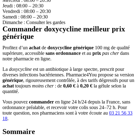
Mercredi : 08:00 – 20:30
Jeudi : 08:00 – 20:30
Vendredi : 08:00 – 20:30
Samedi : 08:00 – 20:30
Dimanche : Consulter les gardes
Commander doxycycline meilleur prix
générique
Profitez d’un
achat
de
doxycycline générique
100 mg de qualité
supérieure, accessible
sans ordonnance
et au
prix
pas cher
dans
notre pharmacie en ligne.
La
doxycycline
est un antibiotique à large spectre, prescrit pour
diverses infections bactériennes. Pharmacie4You propose sa version
générique
, rigoureusement contrôlée, à des tarifs dégressifs pour un
achat
toujours
moins cher
: de
0,60 €
à
0,20 €
la gélule selon la
quantité.
Vous pouvez
commander
en ligne 24 h/24 depuis la France, sans
ordonnance préalable, et recevoir votre colis sous 24–72 h. Pour
toute question, nos pharmaciens sont à votre écoute au
03 21 56 33
18
.
Sommaire