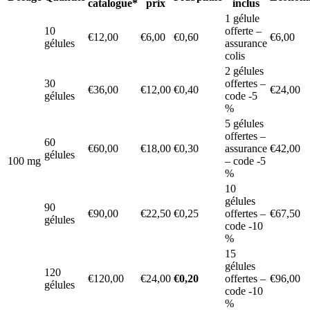
catalogue*
prix
inclus
1 gélule
10
offerte –
€12,00
€6,00
€0,60
€6,00
gélules
assurance
colis
2 gélules
30
offertes –
€36,00
€12,00
€0,40
€24,00
gélules
code -5
%
5 gélules
offertes –
60
€60,00
€18,00
€0,30
assurance
€42,00
gélules
100 mg
– code -5
%
10
gélules
90
€90,00
€22,50
€0,25
offertes –
€67,50
gélules
code -10
%
15
gélules
120
€120,00
€24,00
€0,20
offertes –
€96,00
gélules
code -10
%